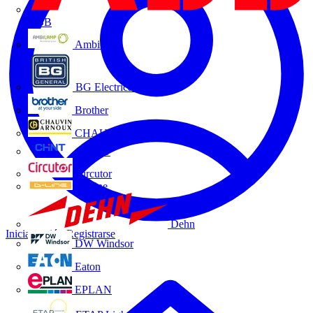
ABB
Ambilamp
BG Electrical
Brother
CHAUVIN ARNOUX
CHINT
Circutor
D-Line
Dehn
Iniciar sesión
Registrarse
DW Windsor
Eaton
EPLAN