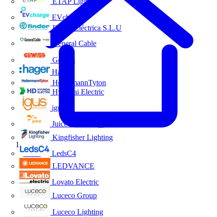
ETAP Lighting
EVcharge
Finder Eléctrica S.L.U
General Cable
Gewiss
Hager
HellermannTyton
Hyundai Electric
igus
Juice Technology
Kingfisher Lighting
Inicio
LedsC4
LEDVANCE
Lovato Electric
Luceco Group
Luceco Lighting