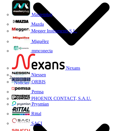
Masterplug
Mazda
Megger Instruments S.L.
Miguélez
mmconecta
Nexans
Niessen
ORBIS
Noticias
Pemsa
PHOENIX CONTACT, S.A.U.
Prysmian
Rittal
SACI