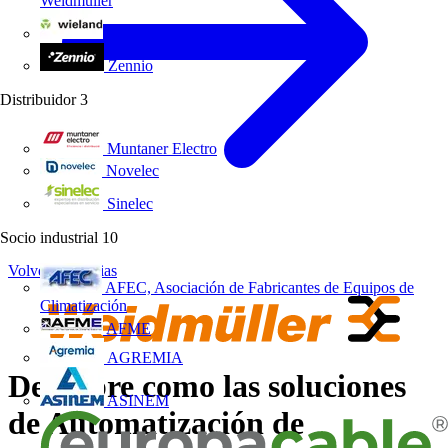
Weidmüller
Wieland Electric
Zennio
Distribuidor
3
Muntaner Electro
Novelec
Sinelec
Socio industrial
10
Volver a Noticias
AFEC, Asociación de Fabricantes de Equipos de
Climatización
AFME
AGREMIA
Descubre como las soluciones
ASINEM
de Automatización de