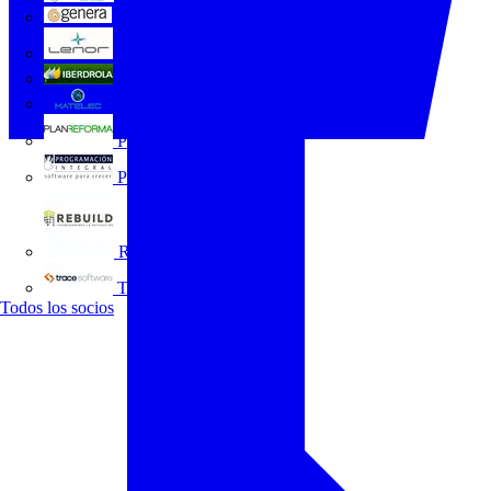
GENERA
Grupo Lenor
Iberdrola
MATELEC
Plan Reforma
Programación Integral
REBUILD
Trace Software
Todos los socios