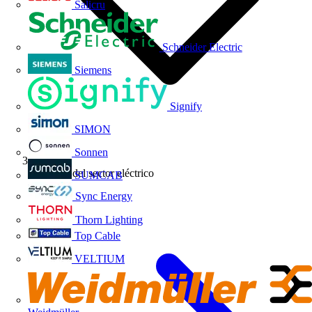
Salicru
Schneider Electric
Siemens
Signify
SIMON
Sonnen
Noticias del sector eléctrico
SUMCAB
Sync Energy
Thorn Lighting
Top Cable
VELTIUM