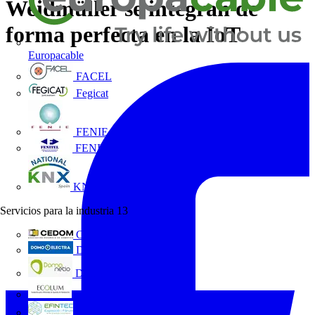
Weidmüller se integran de
forma perfecta en la IoT
Europacable
FACEL
Fegicat
FENIE
FENITEL
KNX España
Servicios para la industria
13
CEDOM
Domo Electra
Domonetio
Ecolum
Efintec