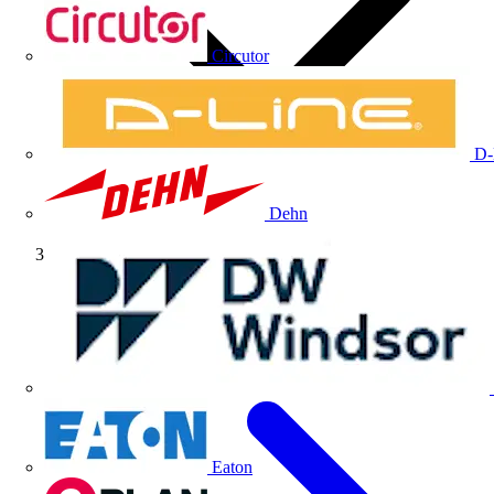
Circutor
D-
Dehn
Webinar
Eaton