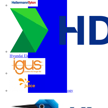
HellermannTyton
Hyundai Electric
igus
Juice Technology