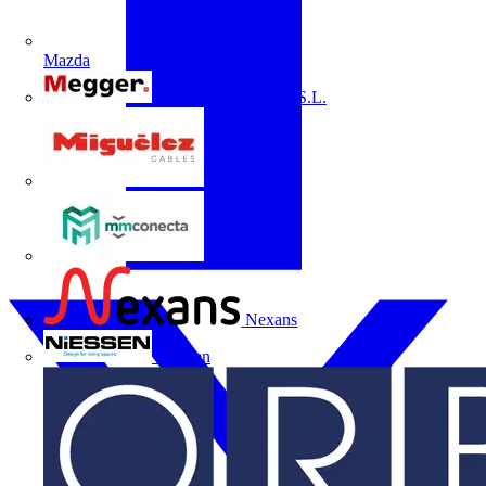
Mazda
Megger Instruments S.L.
Miguélez
mmconecta
Nexans
Niessen