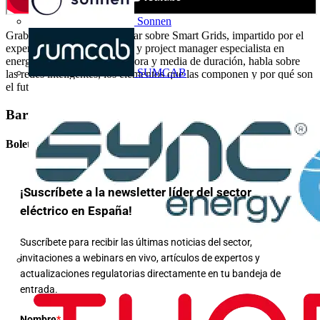
Sonnen
Grabación íntegra del webinar sobre Smart Grids, impartido por el
experto Pep Salas, ingeniero y project manager especialista en
energía. El seminario, de 1 hora y media de duración, habla sobre
SUMCAB
las redes inteligentes, los elementos que las componen y por qué son
el futuro. Webinar realizado el 11 de junio de 2015.
Barra lateral
Boletín informativo
¡Suscríbete a la newsletter líder del sector
eléctrico en España!
Suscríbete para recibir las últimas noticias del sector,
invitaciones a webinars en vivo, artículos de expertos y
actualizaciones regulatorias directamente en tu bandeja de
entrada.
Nombre
*