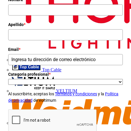
Apellido
*
Email
*
Top Cable
Categoria profesional
*
VELTIUM
Al suscribirte, aceptas los
Términos y condiciones
y la
Política
de privacidad
de Voltimum
Weidmüller