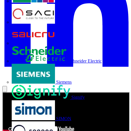
Rittal
SACI
Salicru
Schneider Electric
Siemens
Signify
SIMON