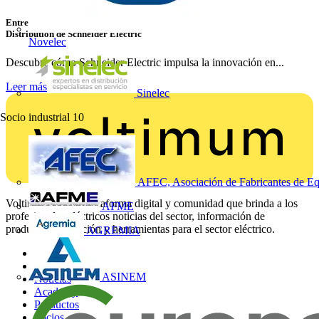
Entrevista con Luis Catalán, Business Development Director Home &
Distribution de Schneider Electric
Novelec
Descubre cómo Schneider Electric impulsa la innovación en...
Leer más
Sinelec
Socio industrial
10
AFEC, Asociación de Fabricantes de Eq
Voltimum es una plataforma digital y comunidad que brinda a los
AFME
profesionales eléctricos noticias del sector, información de
productos, formación y herramientas para el sector eléctrico.
AGREMIA
Mapa del sitio
Inicio
ASINEM
Noticias
Academy
Productos
Socios