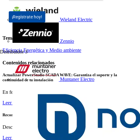
¡Regístrate hoy!
Wieland Electric
Temas
Zennio
Eficiencia Energética y Medio ambiente
Distribuidor
3
Contenidos relacionados
Actualizar PowerStudio SCADA WAVE: Garantiza el soporte y la
Muntaner Electro
continuidad de tu instalación
En febrero de 2026 finalizará oficialmente el soporte para...
Leer más
Reconexión Inteligente: Garantiza Suministro Continuo sin Interrupciones
Descubre cómo las protecciones inteligentes de Chint...
Leer más