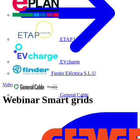
EPLAN
ETAP Lighting
EVcharge
Finder Eléctrica S.L.U
Volver a Noticias
General Cable
Webinar Smart grids