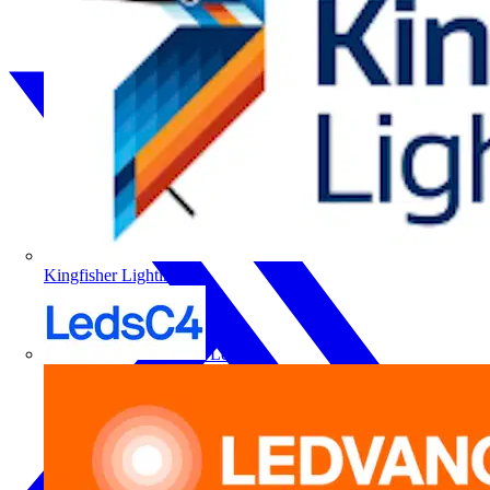
Kingfisher Lighting
LedsC4