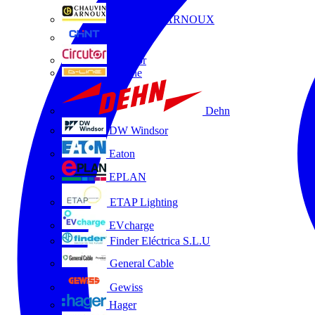
CHAUVIN ARNOUX
CHINT
Circutor
D-Line
Dehn
DW Windsor
Eaton
EPLAN
ETAP Lighting
EVcharge
Finder Eléctrica S.L.U
General Cable
Gewiss
Hager