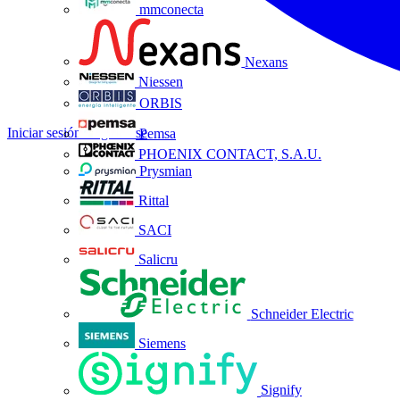
mmconecta
Nexans
Niessen
ORBIS
Iniciar sesión
Registrarse
Pemsa
PHOENIX CONTACT, S.A.U.
Prysmian
Rittal
SACI
Salicru
Schneider Electric
Siemens
Signify