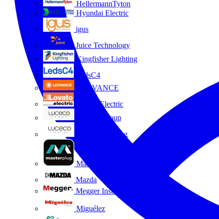
HellermannTyton
Hyundai Electric
igus
Juice Technology
Kingfisher Lighting
LedsC4
LEDVANCE
Lovato Electric
Luceco Group
Luceco Lighting
Masterplug
Mazda
Megger Instruments S.L.
Miguélez