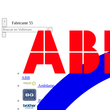
Fabricante
55
ABB
Ambilamp
BG Electrical
Brother