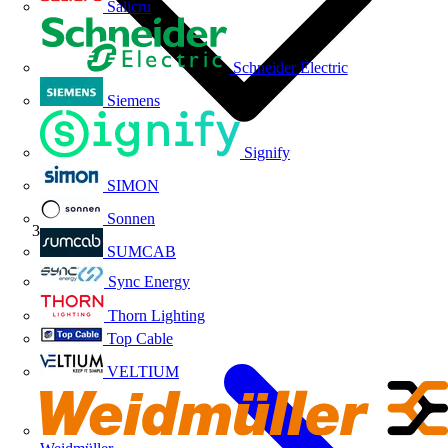
Salicru
Schneider Electric
Siemens
Signify
SIMON
Sonnen
Volti TV
SUMCAB
Sync Energy
Thorn Lighting
Top Cable
VELTIUM