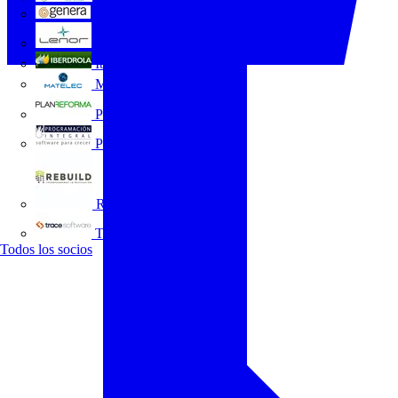
GENERA
Grupo Lenor
Iberdrola
MATELEC
Plan Reforma
Programación Integral
REBUILD
Trace Software
Todos los socios