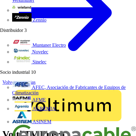
Weidmüller
Wieland Electric
Zennio
Distribuidor
3
Muntaner Electro
Novelec
Sinelec
Socio industrial
10
Volver a Noticias
AFEC, Asociación de Fabricantes de Equipos de
Climatización
AFME
AGREMIA
ASINEM
Volti TV Enero