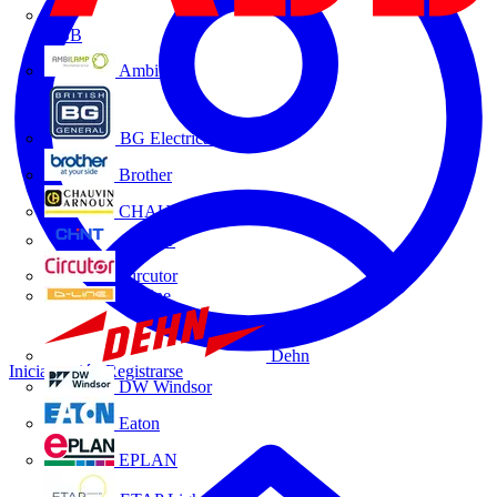
ABB
Ambilamp
BG Electrical
Brother
CHAUVIN ARNOUX
CHINT
Circutor
D-Line
Dehn
Iniciar sesión
Registrarse
DW Windsor
Eaton
EPLAN