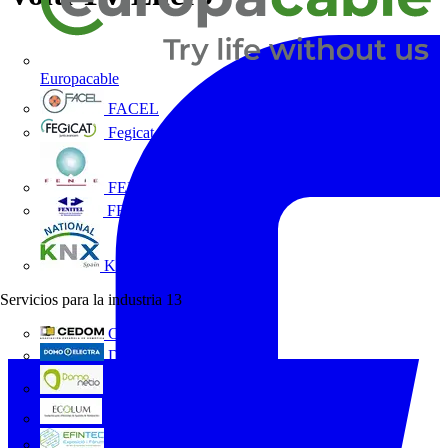
Europacable
FACEL
Fegicat
FENIE
FENITEL
KNX España
Servicios para la industria
13
CEDOM
Domo Electra
Domonetio
Ecolum
Efintec