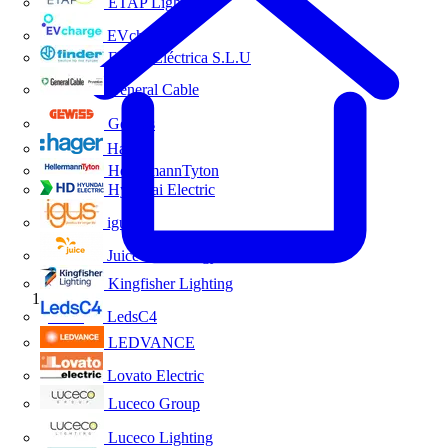
ETAP Lighting
EVcharge
Finder Eléctrica S.L.U
General Cable
Gewiss
Hager
HellermannTyton
Hyundai Electric
igus
Juice Technology
Kingfisher Lighting
Inicio
LedsC4
LEDVANCE
Lovato Electric
Luceco Group
Luceco Lighting