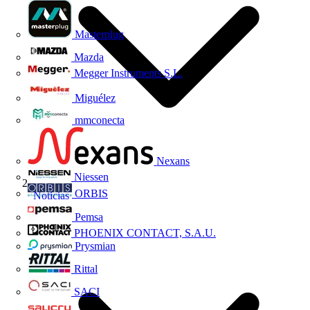
Masterplug
Mazda
Megger Instruments S.L.
Miguélez
mmconecta
Nexans
Niessen
ORBIS
Noticias
Pemsa
PHOENIX CONTACT, S.A.U.
Prysmian
Rittal
SACI