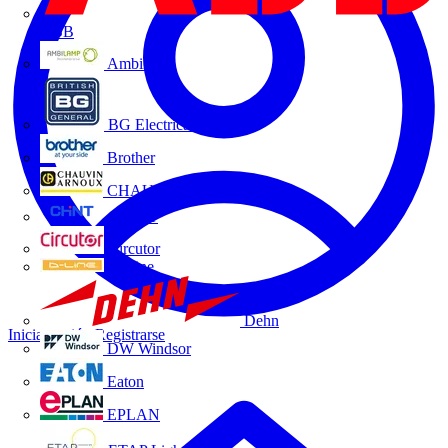
ABB
Ambilamp
BG Electrical
Brother
CHAUVIN ARNOUX
CHINT
Circutor
D-Line
Dehn
Iniciar sesión
Registrarse
DW Windsor
Eaton
EPLAN