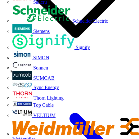
Salicru
Schneider Electric
Siemens
Signify
SIMON
Sonnen
Webinar
SUMCAB
Sync Energy
Thorn Lighting
Top Cable
VELTIUM