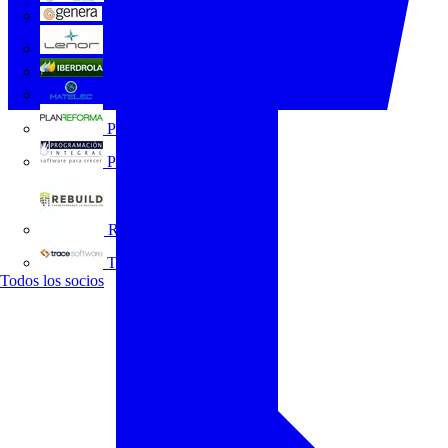
GENERA
Grupo Lenor
Iberdrola
MATELEC
Plan Reforma
Programación Integral
REBUILD
Trace Software
Todos los socios