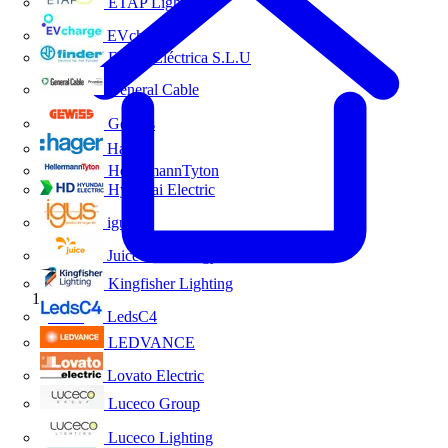
ETAP Lighting
EVcharge
Finder Eléctrica S.L.U
General Cable
Gewiss
Hager
HellermannTyton
Hyundai Electric
igus
Juice Technology
Kingfisher Lighting
Inicio
LedsC4
LEDVANCE
Lovato Electric
Luceco Group
Luceco Lighting