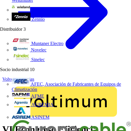
Weidmüller
Wieland Electric
Zennio
Distribuidor
3
Muntaner Electro
Novelec
Sinelec
Socio industrial
10
Volver a Noticias
AFEC, Asociación de Fabricantes de Equipos de
Climatización
AFME
AGREMIA
ASINEM
VI Econgreso Eficiencia