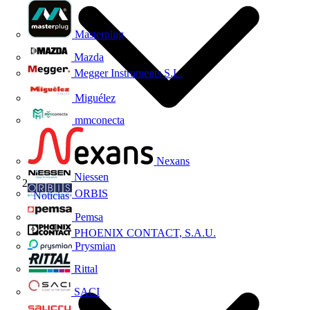
Masterplug
Mazda
Megger Instruments S.L.
Miguélez
mmconecta
Nexans
Niessen
ORBIS
Noticias
Pemsa
PHOENIX CONTACT, S.A.U.
Prysmian
Rittal
SACI