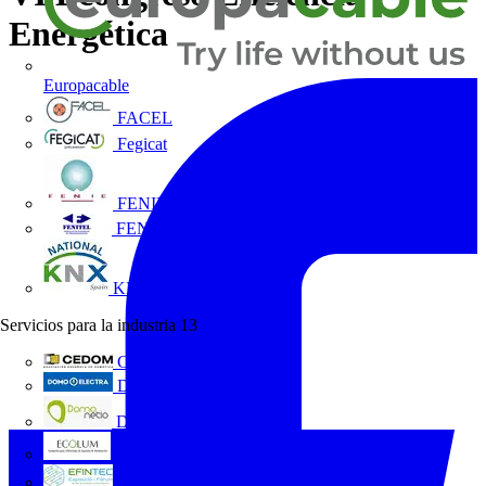
Energética
Europacable
FACEL
Fegicat
FENIE
FENITEL
KNX España
Servicios para la industria
13
CEDOM
Domo Electra
Domonetio
Ecolum
Efintec