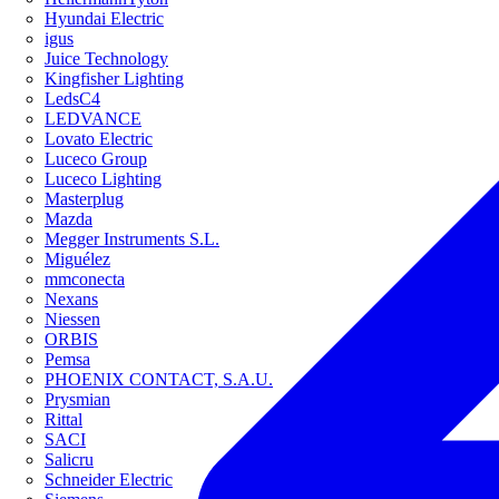
Hyundai Electric
igus
Juice Technology
Kingfisher Lighting
LedsC4
LEDVANCE
Lovato Electric
Luceco Group
Luceco Lighting
Masterplug
Mazda
Megger Instruments S.L.
Miguélez
mmconecta
Nexans
Niessen
ORBIS
Pemsa
PHOENIX CONTACT, S.A.U.
Prysmian
Rittal
SACI
Salicru
Schneider Electric