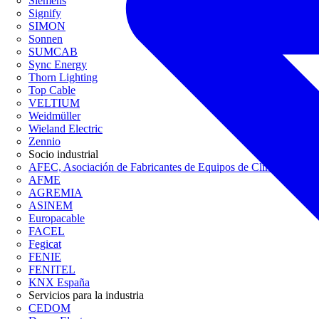
Siemens
Signify
SIMON
Sonnen
SUMCAB
Sync Energy
Thorn Lighting
Top Cable
VELTIUM
Weidmüller
Wieland Electric
Zennio
Socio industrial
AFEC, Asociación de Fabricantes de Equipos de Climatización
AFME
AGREMIA
ASINEM
Europacable
FACEL
Fegicat
FENIE
FENITEL
KNX España
Servicios para la industria
CEDOM