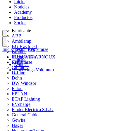
Inicio
Noticias
Academy
Productos
Socios
Fabricante
ABB
Ambilamp
BG Electrical
Iniciar sesión
Registrarse
Brother
CHAUVIN ARNOUX
Iniciar sesión
Inicio
CHINT
Registrarse
Noticias
Circutor
Unboxings Voltimum
D-Line
Dehn
DW Windsor
Eaton
EPLAN
ETAP Lighting
EVcharge
Finder Eléctrica S.L.U
General Cable
Gewiss
Hager
HellermannTyton