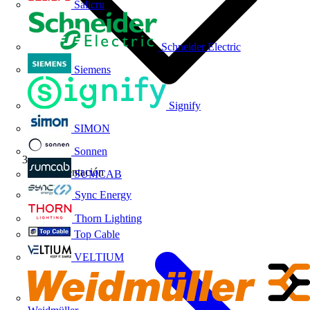
Salicru
Schneider Electric
Siemens
Signify
SIMON
Sonnen
Reglamentación
SUMCAB
Sync Energy
Thorn Lighting
Top Cable
VELTIUM