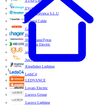
ETAP Lighting
EVcharge
Finder Eléctrica S.L.U
General Cable
Gewiss
Hager
HellermannTyton
Hyundai Electric
igus
Juice Technology
Kingfisher Lighting
Inicio
LedsC4
LEDVANCE
Lovato Electric
Luceco Group
Luceco Lighting