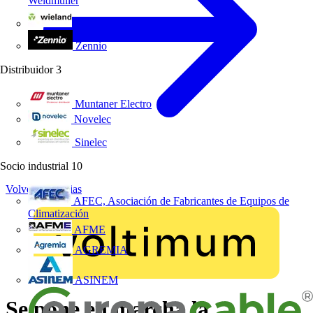
Weidmüller
Wieland Electric
Zennio
Distribuidor
3
Muntaner Electro
Novelec
Sinelec
Socio industrial
10
Volver a Noticias
AFEC, Asociación de Fabricantes de Equipos de
Climatización
AFME
AGREMIA
ASINEM
Se pone en marcha la