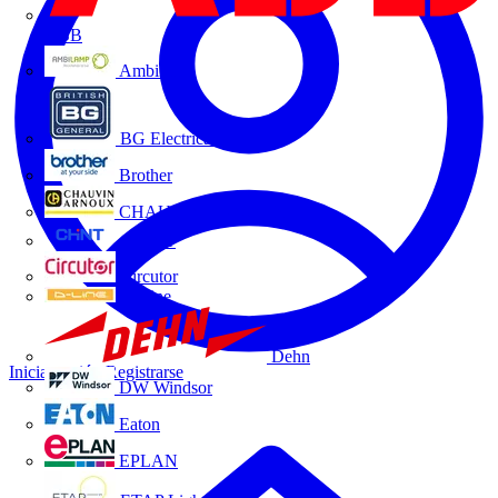
ABB
Ambilamp
BG Electrical
Brother
CHAUVIN ARNOUX
CHINT
Circutor
D-Line
Dehn
Iniciar sesión
Registrarse
DW Windsor
Eaton
EPLAN