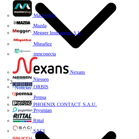
Masterplug
Mazda
Megger Instruments S.L.
Miguélez
mmconecta
Nexans
Niessen
ORBIS
Noticias
Pemsa
PHOENIX CONTACT, S.A.U.
Prysmian
Rittal
SACI