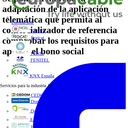
adaptación de la aplicación
telemática que permita al
Europacable
comercializador de referencia
FACEL
Fegicat
comprobar los requisitos para
aplicar el bono social
FENIE
FENITEL
KNX España
Servicios para la industria
13
CEDOM
Domo Electra
Domonetio
Ecolum
Efintec