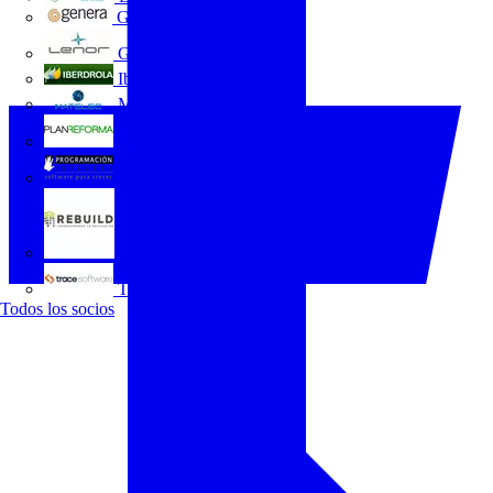
GENERA
Grupo Lenor
Iberdrola
MATELEC
Plan Reforma
Programación Integral
REBUILD
Trace Software
Todos los socios