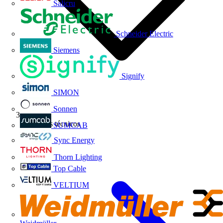
Salicru
Schneider Electric
Siemens
Signify
SIMON
Sonnen
Artículos técnicos
SUMCAB
Sync Energy
Thorn Lighting
Top Cable
VELTIUM