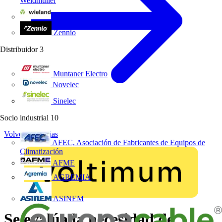
Weidmüller
Wieland Electric
Zennio
Distribuidor
3
Muntaner Electro
Novelec
Sinelec
Socio industrial
10
Volver a Noticias
AFEC, Asociación de Fabricantes de Equipos de
Climatización
AFME
AGREMIA
ASINEM
Se evalúa la necesidad de