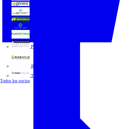
GENERA
Grupo Lenor
Iberdrola
MATELEC
Plan Reforma
Programación Integral
REBUILD
Trace Software
Todos los socios