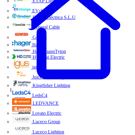
ETAP Lighting
EVcharge
Finder Eléctrica S.L.U
General Cable
Gewiss
Hager
HellermannTyton
Hyundai Electric
igus
Juice Technology
Kingfisher Lighting
Inicio
LedsC4
LEDVANCE
Lovato Electric
Luceco Group
Luceco Lighting