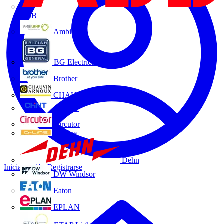
ABB
Ambilamp
BG Electrical
Brother
CHAUVIN ARNOUX
CHINT
Circutor
D-Line
Dehn
Iniciar sesión
Registrarse
DW Windsor
Eaton
EPLAN