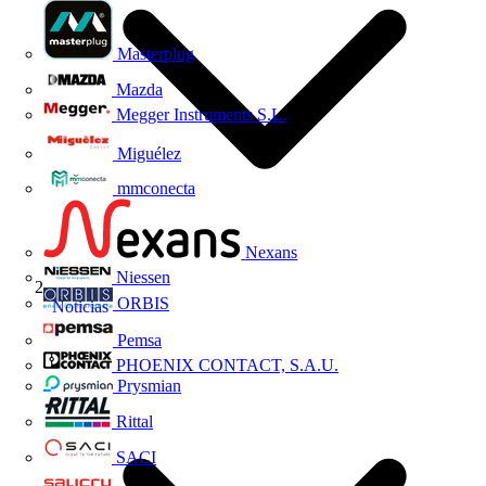
Masterplug
Mazda
Megger Instruments S.L.
Miguélez
mmconecta
Nexans
Niessen
ORBIS
Noticias
Pemsa
PHOENIX CONTACT, S.A.U.
Prysmian
Rittal
SACI