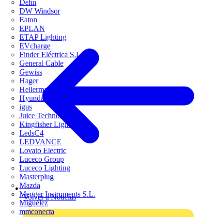
Dehn
DW Windsor
Eaton
EPLAN
ETAP Lighting
EVcharge
Finder Eléctrica S.L.U
General Cable
Gewiss
Hager
HellermannTyton
Hyundai Electric
igus
Juice Technology
Kingfisher Lighting
LedsC4
LEDVANCE
Lovato Electric
Luceco Group
Luceco Lighting
Masterplug
Mazda
Megger Instruments S.L.
Volver a Noticias
Miguélez
mmconecta