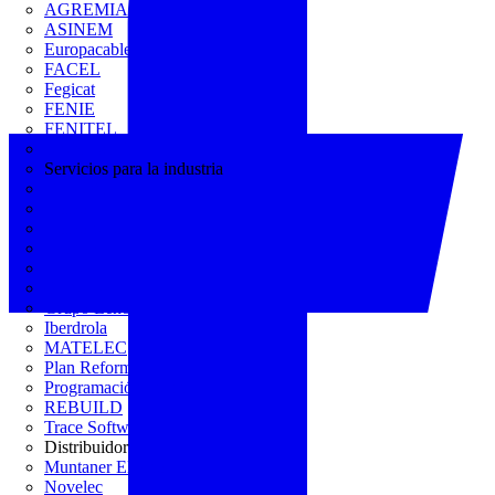
AGREMIA
ASINEM
Europacable
FACEL
Fegicat
FENIE
FENITEL
KNX España
Servicios para la industria
CEDOM
Domo Electra
Domonetio
Ecolum
Efintec
GENERA
Grupo Lenor
Iberdrola
MATELEC
Plan Reforma
Programación Integral
REBUILD
Trace Software
Distribuidor
Muntaner Electro
Novelec