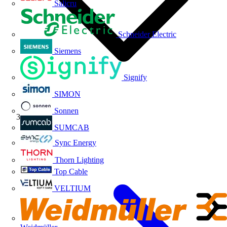
Salicru
Schneider Electric
Siemens
Signify
SIMON
Sonnen
Volti TV
SUMCAB
Sync Energy
Thorn Lighting
Top Cable
VELTIUM