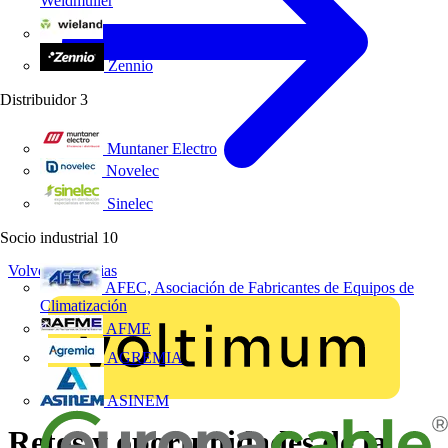
Weidmüller
Wieland Electric
Zennio
Distribuidor
3
Muntaner Electro
Novelec
Sinelec
Socio industrial
10
Volver a Noticias
AFEC, Asociación de Fabricantes de Equipos de
Climatización
AFME
AGREMIA
ASINEM
Retos y oportunidades de la