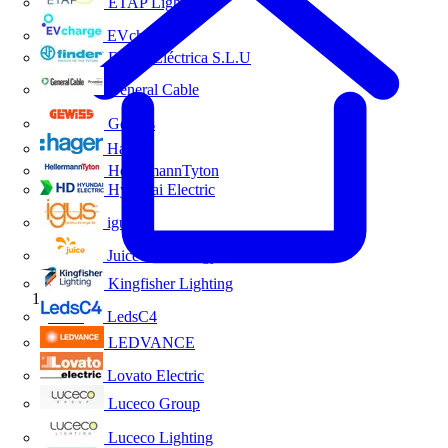
ETAP Lighting
EVcharge
Finder Eléctrica S.L.U
General Cable
Gewiss
Hager
HellermannTyton
Hyundai Electric
igus
Juice Technology
Kingfisher Lighting
Inicio
LedsC4
LEDVANCE
Lovato Electric
Luceco Group
Luceco Lighting