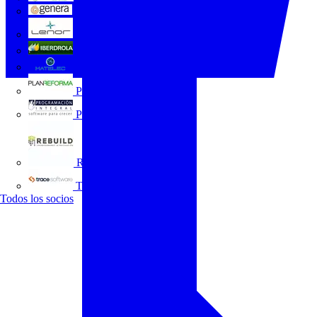
GENERA
Grupo Lenor
Iberdrola
MATELEC
Plan Reforma
Programación Integral
REBUILD
Trace Software
Todos los socios