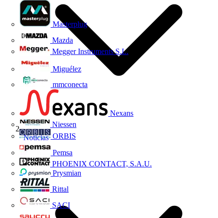
Masterplug
Mazda
Megger Instruments S.L.
Miguélez
mmconecta
Nexans
Niessen
ORBIS
Noticias
Pemsa
PHOENIX CONTACT, S.A.U.
Prysmian
Rittal
SACI