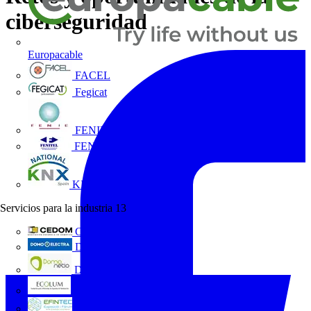
ciberseguridad
Europacable
FACEL
Fegicat
FENIE
FENITEL
KNX España
Servicios para la industria
13
CEDOM
Domo Electra
Domonetio
Ecolum
Efintec