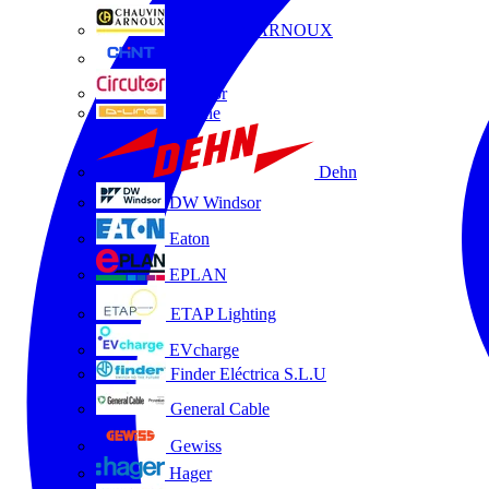
CHAUVIN ARNOUX
CHINT
Circutor
D-Line
Dehn
DW Windsor
Eaton
EPLAN
ETAP Lighting
EVcharge
Finder Eléctrica S.L.U
General Cable
Gewiss
Hager