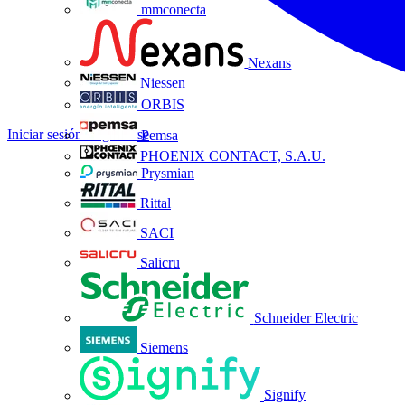
mmconecta
Nexans
Niessen
ORBIS
Iniciar sesión
Registrarse
Pemsa
PHOENIX CONTACT, S.A.U.
Prysmian
Rittal
SACI
Salicru
Schneider Electric
Siemens
Signify