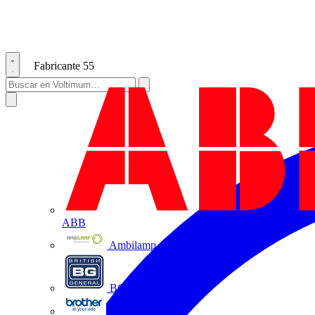
Fabricante
55
ABB
Ambilamp
BG Electrical
Brother