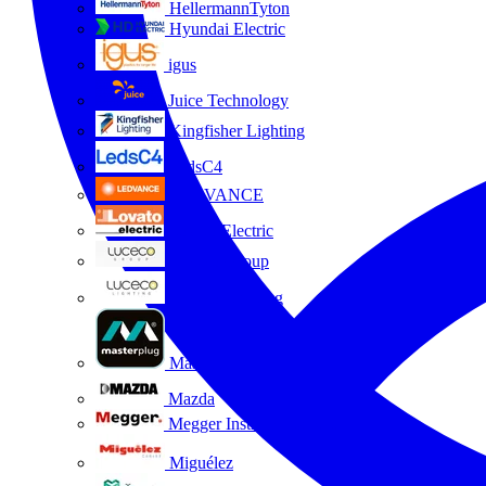
HellermannTyton
Hyundai Electric
igus
Juice Technology
Kingfisher Lighting
LedsC4
LEDVANCE
Lovato Electric
Luceco Group
Luceco Lighting
Masterplug
Mazda
Megger Instruments S.L.
Miguélez