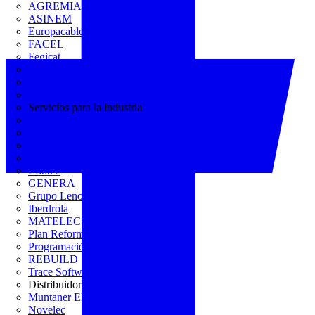
AGREMIA
ASINEM
Europacable
FACEL
Fegicat
FENIE
FENITEL
KNX España
Servicios para la industria
CEDOM
Domo Electra
Domonetio
Ecolum
Efintec
GENERA
Grupo Lenor
Iberdrola
MATELEC
Plan Reforma
Programación Integral
REBUILD
Trace Software
Distribuidor
Muntaner Electro
Novelec