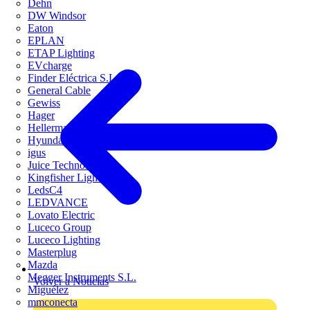
Dehn
DW Windsor
Eaton
EPLAN
ETAP Lighting
EVcharge
Finder Eléctrica S.L.U
General Cable
Gewiss
Hager
HellermannTyton
Hyundai Electric
igus
Juice Technology
Kingfisher Lighting
LedsC4
LEDVANCE
Lovato Electric
Luceco Group
Luceco Lighting
Masterplug
Mazda
Megger Instruments S.L.
Volver a Noticias
Miguélez
mmconecta