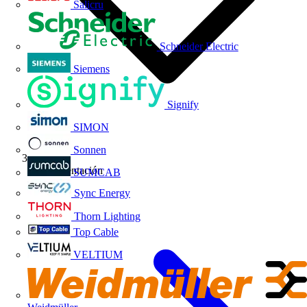
Salicru
Schneider Electric
Siemens
Signify
SIMON
Sonnen
Reglamentación
SUMCAB
Sync Energy
Thorn Lighting
Top Cable
VELTIUM