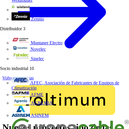
Weidmüller
Wieland Electric
Zennio
Distribuidor
3
Muntaner Electro
Novelec
Sinelec
Socio industrial
10
Volver a Noticias
AFEC, Asociación de Fabricantes de Equipos de
Climatización
AFME
AGREMIA
ASINEM
Nuevos proyectos tipo de las