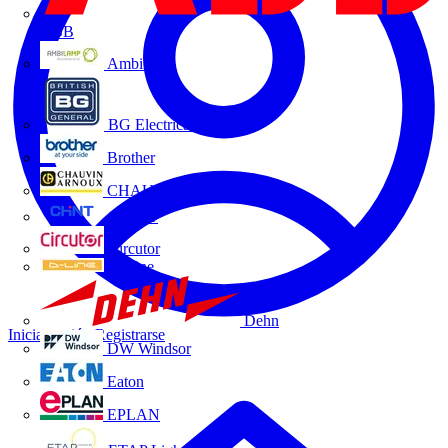
ABB
Ambilamp
BG Electrical
Brother
CHAUVIN ARNOUX
CHINT
Circutor
D-Line
Dehn
Iniciar sesión
Registrarse
DW Windsor
Eaton
EPLAN