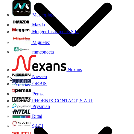
Masterplug
Mazda
Megger Instruments S.L.
Miguélez
mmconecta
Nexans
Niessen
ORBIS
Noticias
Pemsa
PHOENIX CONTACT, S.A.U.
Prysmian
Rittal
SACI