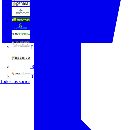
GENERA
Grupo Lenor
Iberdrola
MATELEC
Plan Reforma
Programación Integral
REBUILD
Trace Software
Todos los socios