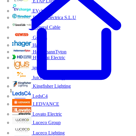
ETAP Lighting
EVcharge
Finder Eléctrica S.L.U
General Cable
Gewiss
Hager
HellermannTyton
Hyundai Electric
igus
Juice Technology
Kingfisher Lighting
Inicio
LedsC4
LEDVANCE
Lovato Electric
Luceco Group
Luceco Lighting