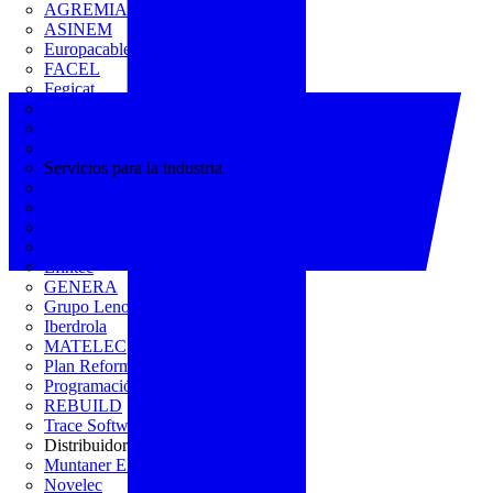
AGREMIA
ASINEM
Europacable
FACEL
Fegicat
FENIE
FENITEL
KNX España
Servicios para la industria
CEDOM
Domo Electra
Domonetio
Ecolum
Efintec
GENERA
Grupo Lenor
Iberdrola
MATELEC
Plan Reforma
Programación Integral
REBUILD
Trace Software
Distribuidor
Muntaner Electro
Novelec