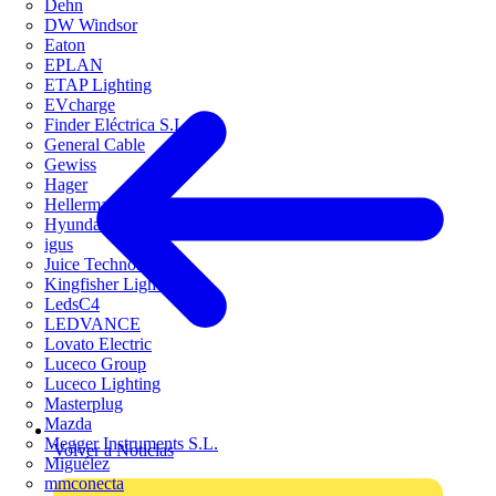
Dehn
DW Windsor
Eaton
EPLAN
ETAP Lighting
EVcharge
Finder Eléctrica S.L.U
General Cable
Gewiss
Hager
HellermannTyton
Hyundai Electric
igus
Juice Technology
Kingfisher Lighting
LedsC4
LEDVANCE
Lovato Electric
Luceco Group
Luceco Lighting
Masterplug
Mazda
Megger Instruments S.L.
Volver a Noticias
Miguélez
mmconecta