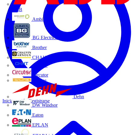
ABB
Ambilamp
BG Electrical
Brother
CHAUVIN ARNOUX
CHINT
Circutor
D-Line
Dehn
Iniciar sesión
Registrarse
DW Windsor
Eaton
EPLAN