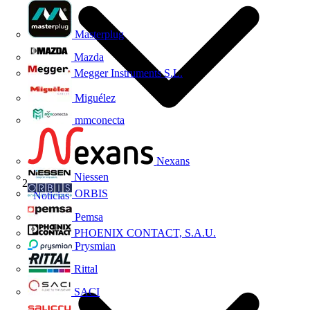
Masterplug
Mazda
Megger Instruments S.L.
Miguélez
mmconecta
Nexans
Niessen
ORBIS
Noticias
Pemsa
PHOENIX CONTACT, S.A.U.
Prysmian
Rittal
SACI