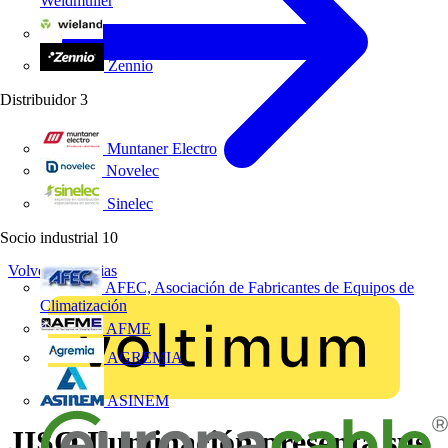
Weidmüller
Wieland Electric
Zennio
Distribuidor
3
Muntaner Electro
Novelec
Sinelec
Socio industrial
10
Volver a Noticias
AFEC, Asociación de Fabricantes de Equipos de
Climatización
AFME
AGREMIA
ASINEM
JISO Iluminación presenta sus