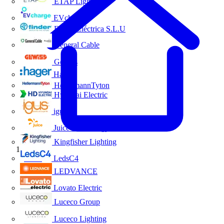
ETAP Lighting
EVcharge
Finder Eléctrica S.L.U
General Cable
Gewiss
Hager
HellermannTyton
Hyundai Electric
igus
Juice Technology
Kingfisher Lighting
Inicio
LedsC4
LEDVANCE
Lovato Electric
Luceco Group
Luceco Lighting