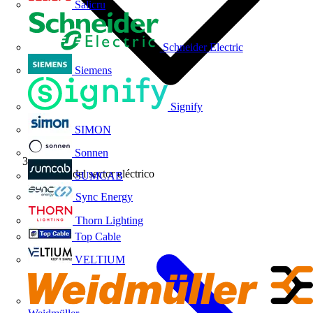
Salicru
Schneider Electric
Siemens
Signify
SIMON
Sonnen
Noticias del sector eléctrico
SUMCAB
Sync Energy
Thorn Lighting
Top Cable
VELTIUM