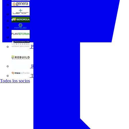
GENERA
Grupo Lenor
Iberdrola
MATELEC
Plan Reforma
Programación Integral
REBUILD
Trace Software
Todos los socios