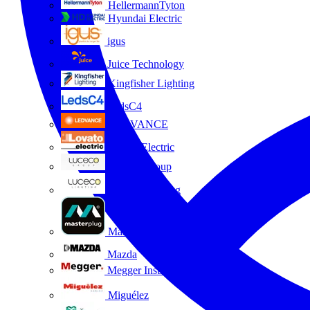
HellermannTyton
Hyundai Electric
igus
Juice Technology
Kingfisher Lighting
LedsC4
LEDVANCE
Lovato Electric
Luceco Group
Luceco Lighting
Masterplug
Mazda
Megger Instruments S.L.
Miguélez