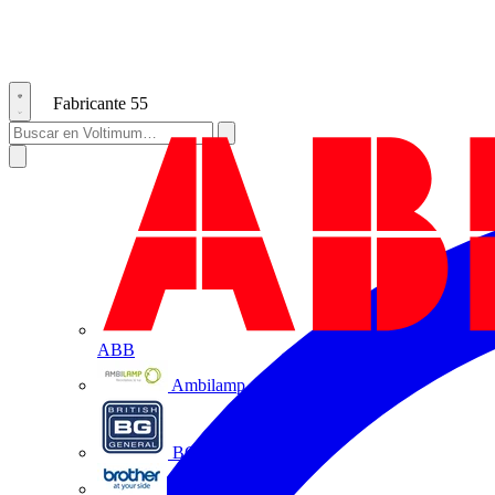
Fabricante
55
ABB
Ambilamp
BG Electrical
Brother