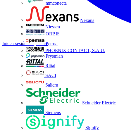
mmconecta
Nexans
Niessen
ORBIS
Iniciar sesión
Registrarse
Pemsa
PHOENIX CONTACT, S.A.U.
Prysmian
Rittal
SACI
Salicru
Schneider Electric
Siemens
Signify