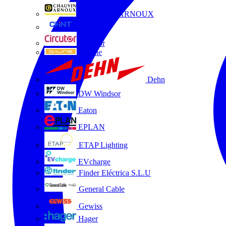
CHAUVIN ARNOUX
CHINT
Circutor
D-Line
Dehn
DW Windsor
Eaton
EPLAN
ETAP Lighting
EVcharge
Finder Eléctrica S.L.U
General Cable
Gewiss
Hager