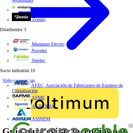
Weidmüller
Wieland Electric
Zennio
Distribuidor
3
Muntaner Electro
Novelec
Sinelec
Socio industrial
10
Volver a Noticias
AFEC, Asociación de Fabricantes de Equipos de
Climatización
AFME
AGREMIA
ASINEM
Guía para evitar incendios por