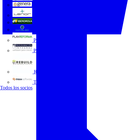
GENERA
Grupo Lenor
Iberdrola
MATELEC
Plan Reforma
Programación Integral
REBUILD
Trace Software
Todos los socios