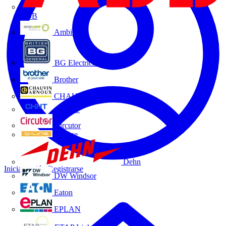
ABB
Ambilamp
BG Electrical
Brother
CHAUVIN ARNOUX
CHINT
Circutor
D-Line
Dehn
Iniciar sesión
Registrarse
DW Windsor
Eaton
EPLAN