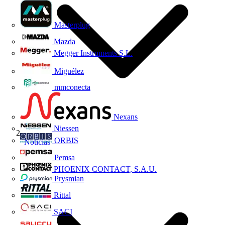
Masterplug
Mazda
Megger Instruments S.L.
Miguélez
mmconecta
Nexans
Niessen
ORBIS
Noticias
Pemsa
PHOENIX CONTACT, S.A.U.
Prysmian
Rittal
SACI