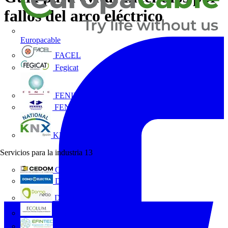
fallos del arco eléctrico
Europacable
FACEL
Fegicat
FENIE
FENITEL
KNX España
Servicios para la industria
13
CEDOM
Domo Electra
Domonetio
Ecolum
Efintec