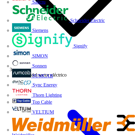
Salicru
Schneider Electric
Siemens
Signify
SIMON
Sonnen
Noticias del sector eléctrico
SUMCAB
Sync Energy
Thorn Lighting
Top Cable
VELTIUM