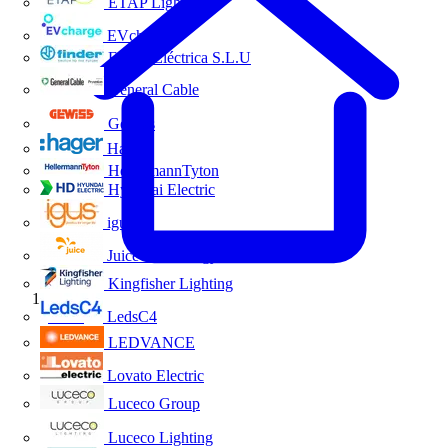
ETAP Lighting
EVcharge
Finder Eléctrica S.L.U
General Cable
Gewiss
Hager
HellermannTyton
Hyundai Electric
igus
Juice Technology
Kingfisher Lighting
Inicio
LedsC4
LEDVANCE
Lovato Electric
Luceco Group
Luceco Lighting