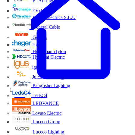
ETAP Lighting
EVcharge
Finder Eléctrica S.L.U
General Cable
Gewiss
Hager
HellermannTyton
Hyundai Electric
igus
Juice Technology
Kingfisher Lighting
Inicio
LedsC4
LEDVANCE
Lovato Electric
Luceco Group
Luceco Lighting