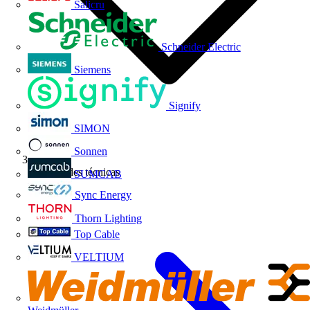
Salicru
Schneider Electric
Siemens
Signify
SIMON
Sonnen
Novedades técnicas
SUMCAB
Sync Energy
Thorn Lighting
Top Cable
VELTIUM