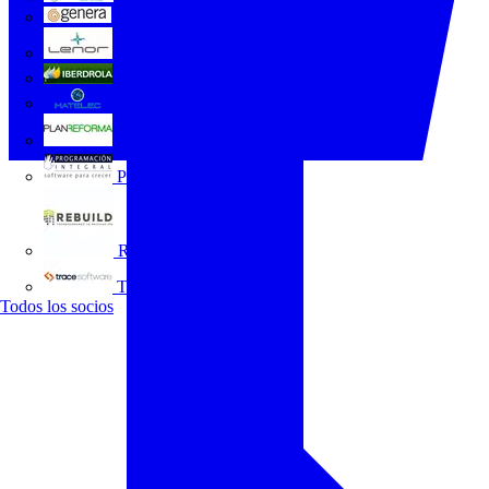
GENERA
Grupo Lenor
Iberdrola
MATELEC
Plan Reforma
Programación Integral
REBUILD
Trace Software
Todos los socios