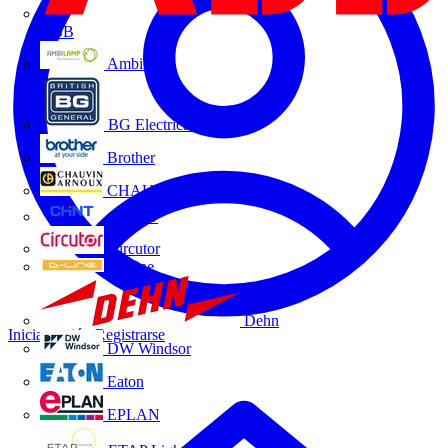
ABB
Ambilamp
BG Electrical
Brother
CHAUVIN ARNOUX
CHINT
Circutor
D-Line
Dehn
Iniciar sesión
Registrarse
DW Windsor
Eaton
EPLAN