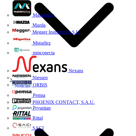
Masterplug
Mazda
Megger Instruments S.L.
Miguélez
mmconecta
Nexans
Niessen
ORBIS
Noticias
Pemsa
PHOENIX CONTACT, S.A.U.
Prysmian
Rittal
SACI