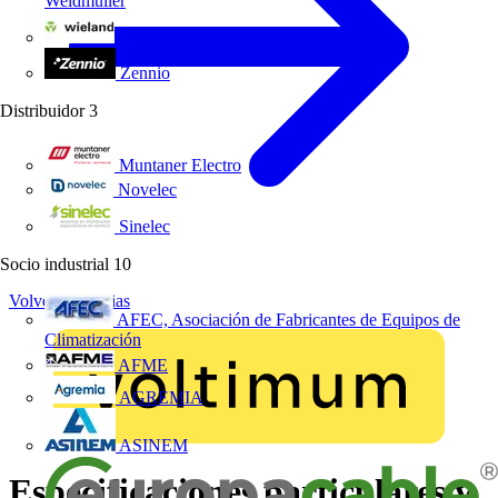
Weidmüller
Wieland Electric
Zennio
Distribuidor
3
Muntaner Electro
Novelec
Sinelec
Socio industrial
10
Volver a Noticias
AFEC, Asociación de Fabricantes de Equipos de
Climatización
AFME
AGREMIA
ASINEM
Especificaciones particulares y