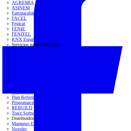
AGREMIA
ASINEM
Europacable
FACEL
Fegicat
FENIE
FENITEL
KNX España
Servicios para la industria
CEDOM
Domo Electra
Domonetio
Ecolum
Efintec
GENERA
Grupo Lenor
Iberdrola
MATELEC
Plan Reforma
Programación Integral
REBUILD
Trace Software
Distribuidor
Muntaner Electro
Novelec