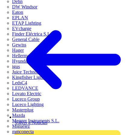
Dehn
DW Windsor
Eaton
EPLAN
ETAP Lighting
EVcharge
Finder Eléctrica S.L.U
General Cable
Gewiss
Hager
HellermannTyton
Hyundai Electric
igus
Juice Technology
Kingfisher Lighting
LedsC4
LEDVANCE
Lovato Electric
Luceco Group
Luceco Lighting
Masterplug
Mazda
Megger Instruments S.L.
Volver a Noticias
Miguélez
mmconecta