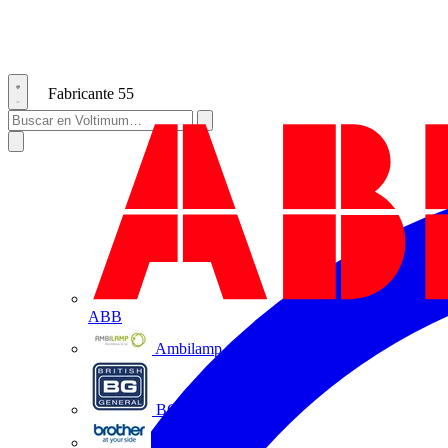
Fabricante
55
ABB
Ambilamp
BG Electrical
Brother