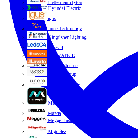
HellermannTyton
Hyundai Electric
igus
Juice Technology
Kingfisher Lighting
LedsC4
LEDVANCE
Lovato Electric
Luceco Group
Luceco Lighting
Masterplug
Mazda
Megger Instruments S.L.
Miguélez