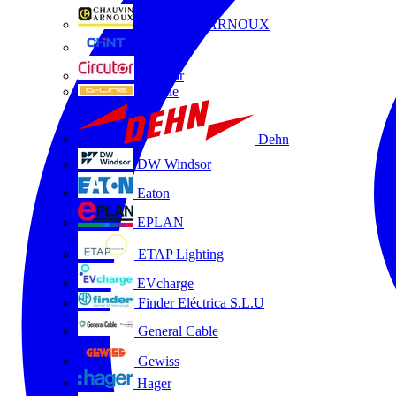
CHAUVIN ARNOUX
CHINT
Circutor
D-Line
Dehn
DW Windsor
Eaton
EPLAN
ETAP Lighting
EVcharge
Finder Eléctrica S.L.U
General Cable
Gewiss
Hager