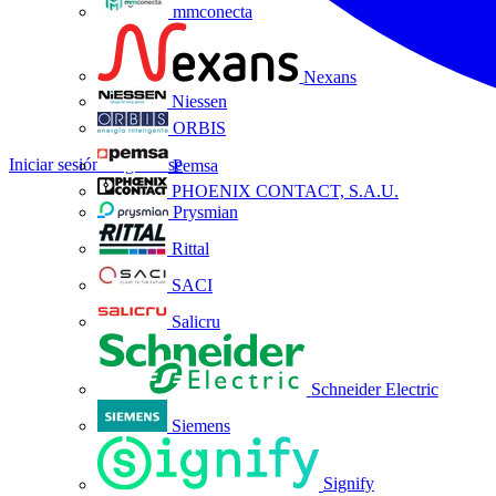
mmconecta
Nexans
Niessen
ORBIS
Iniciar sesión
Registrarse
Pemsa
PHOENIX CONTACT, S.A.U.
Prysmian
Rittal
SACI
Salicru
Schneider Electric
Siemens
Signify