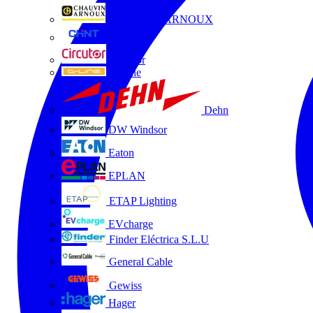
CHAUVIN ARNOUX
CHINT
Circutor
D-Line
Dehn
DW Windsor
Eaton
EPLAN
ETAP Lighting
EVcharge
Finder Eléctrica S.L.U
General Cable
Gewiss
Hager