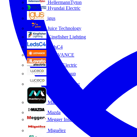
HellermannTyton
Hyundai Electric
igus
Juice Technology
Kingfisher Lighting
LedsC4
LEDVANCE
Lovato Electric
Luceco Group
Luceco Lighting
Masterplug
Mazda
Megger Instruments S.L.
Miguélez