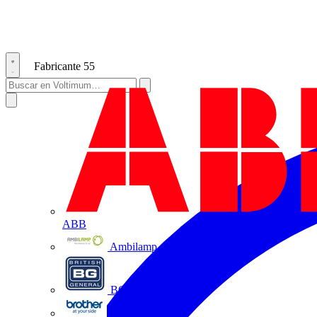
Fabricante
55
ABB
Ambilamp
BG Electrical
Brother