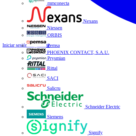
mmconecta
Nexans
Niessen
ORBIS
Iniciar sesión
Registrarse
Pemsa
PHOENIX CONTACT, S.A.U.
Prysmian
Rittal
SACI
Salicru
Schneider Electric
Siemens
Signify