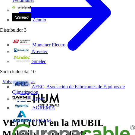
Weidmüller
Wieland Electric
Zennio
Distribuidor
3
Muntaner Electro
Novelec
Sinelec
Socio industrial
10
Volver a Noticias
AFEC, Asociación de Fabricantes de Equipos de
Climatización
AFME
AGREMIA
VELTIUM en la MUBIL
ASINEM
Mobility Expo 2024: