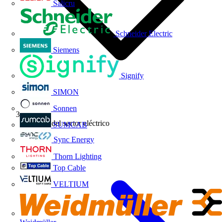
Salicru
Schneider Electric
Siemens
Signify
SIMON
Sonnen
Noticias del sector eléctrico
SUMCAB
Sync Energy
Thorn Lighting
Top Cable
VELTIUM