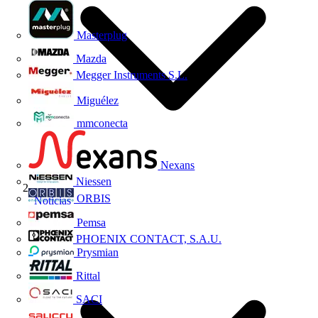
Masterplug
Mazda
Megger Instruments S.L.
Miguélez
mmconecta
Nexans
Niessen
ORBIS
Noticias
Pemsa
PHOENIX CONTACT, S.A.U.
Prysmian
Rittal
SACI