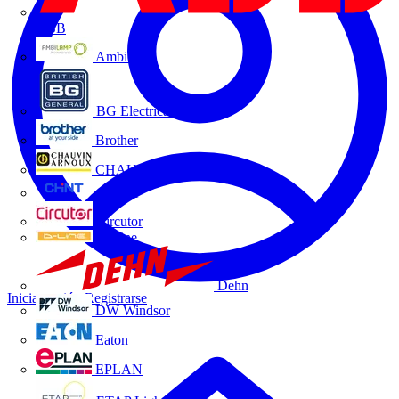
ABB
Ambilamp
BG Electrical
Brother
CHAUVIN ARNOUX
CHINT
Circutor
D-Line
Dehn
Iniciar sesión
Registrarse
DW Windsor
Eaton
EPLAN