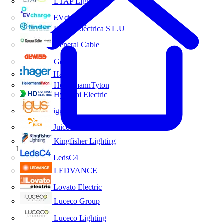
ETAP Lighting
EVcharge
Finder Eléctrica S.L.U
General Cable
Gewiss
Hager
HellermannTyton
Hyundai Electric
igus
Juice Technology
Kingfisher Lighting
Inicio
LedsC4
LEDVANCE
Lovato Electric
Luceco Group
Luceco Lighting