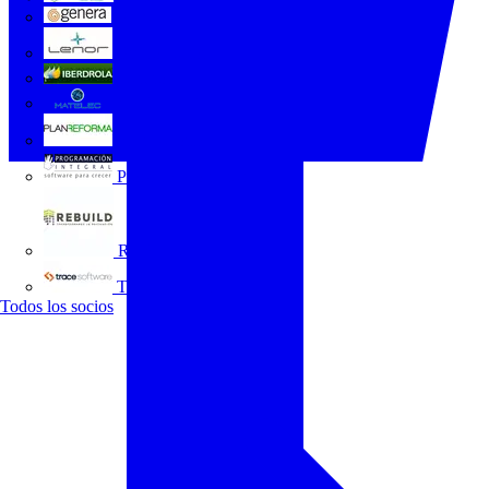
GENERA
Grupo Lenor
Iberdrola
MATELEC
Plan Reforma
Programación Integral
REBUILD
Trace Software
Todos los socios