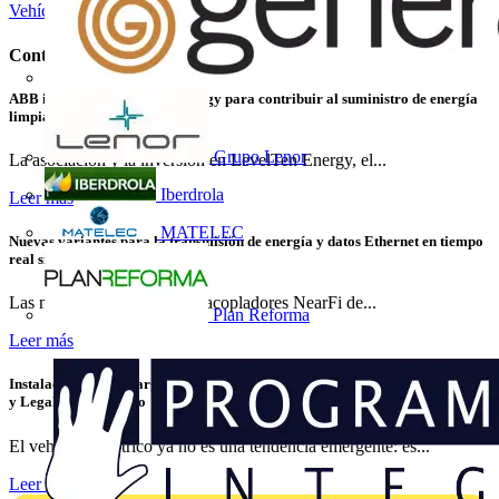
Vehículos eléctricos
Instalación eléctrica
Contenidos relacionados
ABB invierte en LevelTen Energy para contribuir al suministro de energía
limpia
Grupo Lenor
La asociación y la inversión en LevelTen Energy, el...
Iberdrola
Leer más
MATELEC
Nuevas variantes para la transmisión de energía y datos Ethernet en tiempo
real sin contacto
Las nuevas variantes de los acopladores NearFi de...
Plan Reforma
Leer más
Instalaciones de Recarga para Vehículo Eléctrico: Cómo Instalar, Verificar
y Legalizar con Éxito
El vehículo eléctrico ya no es una tendencia emergente: es...
Leer más