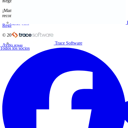
Regístrate en Voltimum
¡Mantente al día con las últimas noticias del sector y gana
recompensas por tus compras eléctricas!
Regístrate aquí
© 2002-
2026
Voltimum
Trace Software
Aviso legal
Todos los socios