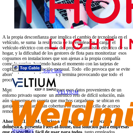
A la propia desconfianza que implica el cambio de tecnología en el
vehículo, se suma la resistencia de los empleados a cargar el
vehículo eléctrico con energía del propio suministro eléctrico de su
hogar, y la dificultad de los gestores de flota para monitorizar esos
consumos en instalaciones que son ajenas a la propia compañía
como lo venían haciendo hasta el momento con las tarjetas de
combustible de liquidación mensual. Todo ello provoca que se evite
Top Cable
abordar la toma de decisiones y termina provocando que todo el
proceso se retrase.
Monitorizar las recargas y extraer esos datos provenientes de un
VELTIUM
entorno privado supone un auténtico reto de difícil solución, más
aún si tenemos en cuenta que muchos cargadores se ubican en
garajes comunitarios sin cobertura ni manera sencilla de acceso
remoto
Ahora VELTIUM, gracias a su experiencia en recarga
doméstica, presenta Fleet-at-home, una solución para empresas
Weidmüller
que es sencilla y fácil de usar para todos
, tanto empleados