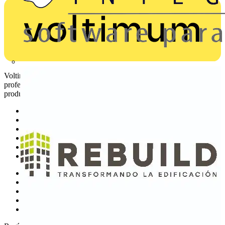
Voltimum es una plataforma digital y comunidad que brinda a los
profesionales eléctricos noticias del sector, información de
productos, formación y herramientas para el sector eléctrico.
Mapa del sitio
Inicio
Noticias
Academy
Productos
Socios
Otros enlaces
Sobre Voltimum
Contacto
Catálogos
Grupo Voltimum