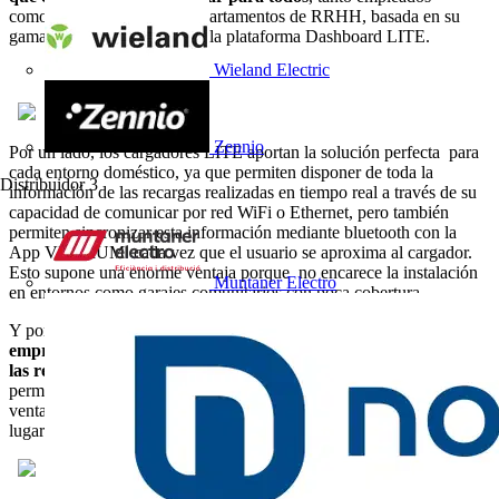
como gestores de flota o departamentos de RRHH, basada en su
gama de cargadores LITE y la plataforma Dashboard LITE.
Wieland Electric
Zennio
Por un lado, los cargadores LITE aportan la solución perfecta para
cada entorno doméstico, ya que permiten disponer de toda la
Distribuidor
3
información de las recargas realizadas en tiempo real a través de su
capacidad de comunicar por red WiFi o Ethernet, pero también
permiten sincronizar esta información mediante bluetooth con la
App VELTIUM cada vez que el usuario se aproxima al cargador.
Esto supone una enorme ventaja porque no encarece la instalación
Muntaner Electro
en entornos como garajes comunitarios con poca cobertura.
Y por otro lado,
desde el entorno web Dashboard LITE, la
empresa puede acceder a la información gráfica y numérica de
las recargas cómodamente
, en un formato visual e intuitivo que
permite identificar y gestionar los datos de manera sencilla, con la
ventaja añadida de poder hacerlo desde cualquier dispositivo y
lugar.