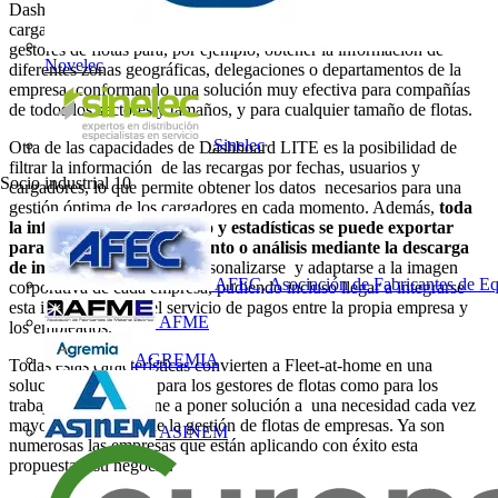
Dashboard LITE permite además realizar agrupaciones de
cargadores atendiendo a diferentes criterios o necesidades de los
gestores de flotas para, por ejemplo, obtener la información de
Novelec
diferentes zonas geográficas, delegaciones o departamentos de la
empresa, conformando una solución muy efectiva para compañías
de todos los sectores y tamaños, y para cualquier tamaño de flotas.
Sinelec
Otra de las capacidades de Dashboard LITE es la posibilidad de
filtrar la información de las recargas por fechas, usuarios y
Socio industrial
10
cargadores, lo que permite obtener los datos necesarios para una
gestión óptima de los cargadores en cada momento. Además,
toda
la información del histórico y estadísticas se puede exportar
para su posterior tratamiento o análisis mediante la descarga
de informes
que pueden personalizarse y adaptarse a la imagen
AFEC, Asociación de Fabricantes de Eq
corporativa de cada empresa, pudiendo incluso llegar a integrarse
esta información en el servicio de pagos entre la propia empresa y
AFME
los empleados.
AGREMIA
Todas estas características convierten a Fleet-at-home en una
solución 360º, tanto para los gestores de flotas como para los
trabajadores, que viene a poner solución a una necesidad cada vez
mayor en el ámbito de la gestión de flotas de empresas. Ya son
ASINEM
numerosas las empresas que están aplicando con éxito esta
propuesta a su negocio.