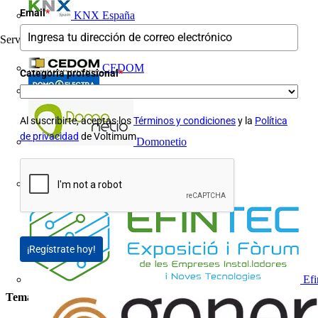
Email
*
KNX España
Servicios para la industria
13
CEDOM
Categoria profesional
*
Domo Electra
Al suscribirte, aceptas los
Términos y condiciones
y la
Política
de privacidad
de Voltimum
Domonetio
Ecolum
¡Regístrate hoy!
Efi
Temas