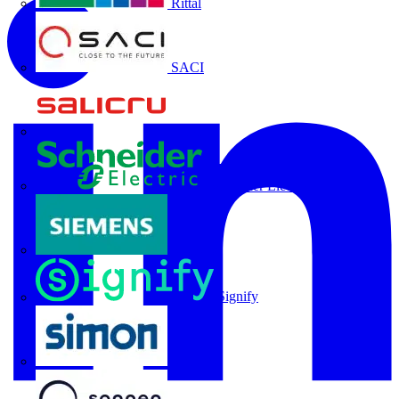
Rittal
SACI
Salicru
Schneider Electric
Siemens
Signify
SIMON