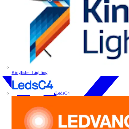
Kingfisher Lighting
LedsC4