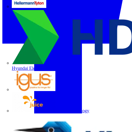
HellermannTyton
Hyundai Electric
igus
Juice Technology