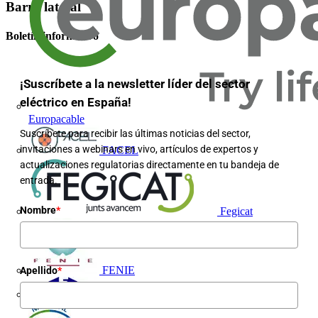
Barra lateral
Boletín informativo
¡Suscríbete a la newsletter líder del sector
eléctrico en España!
Europacable
Suscríbete para recibir las últimas noticias del sector,
invitaciones a webinars en vivo, artículos de expertos y
FACEL
actualizaciones regulatorias directamente en tu bandeja de
entrada.
Nombre
*
Fegicat
FENIE
Apellido
*
FENITEL