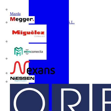
Mazda
Megger Instruments S.L.
Miguélez
mmconecta
Nexans
Niessen