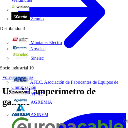
Weidmüller
Wieland Electric
Zennio
Distribuidor
3
Muntaner Electro
Novelec
Sinelec
Socio industrial
10
Volver a Noticias
AFEC, Asociación de Fabricantes de Equipos de
Climatización
Uso del amperímetro de
AFME
gancho
AGREMIA
ASINEM