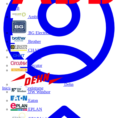
ABB
Ambilamp
BG Electrical
Brother
CHAUVIN ARNOUX
CHINT
Circutor
D-Line
Dehn
Iniciar sesión
Registrarse
DW Windsor
Eaton
EPLAN