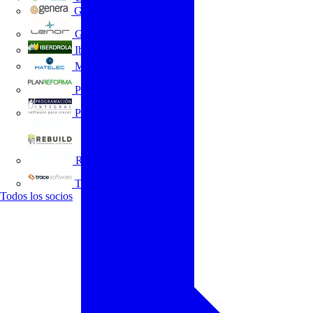
GENERA
Grupo Lenor
Iberdrola
MATELEC
Plan Reforma
Programación Integral
REBUILD
Trace Software
Todos los socios