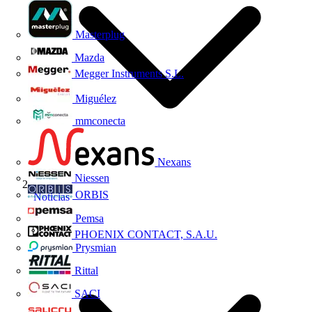
Masterplug
Mazda
Megger Instruments S.L.
Miguélez
mmconecta
Nexans
Niessen
ORBIS
Noticias
Pemsa
PHOENIX CONTACT, S.A.U.
Prysmian
Rittal
SACI