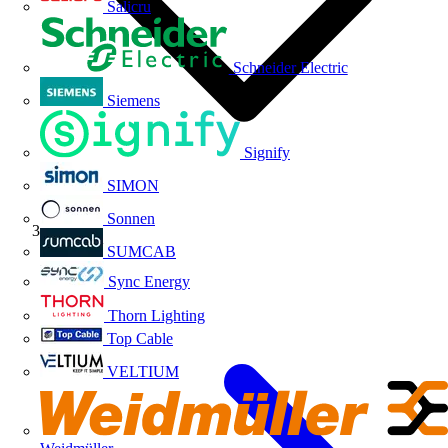
Salicru
Schneider Electric
Siemens
Signify
SIMON
Sonnen
Volti TV
SUMCAB
Sync Energy
Thorn Lighting
Top Cable
VELTIUM