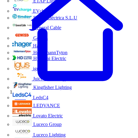
ETAP Lighting
EVcharge
Finder Eléctrica S.L.U
General Cable
Gewiss
Hager
HellermannTyton
Hyundai Electric
igus
Juice Technology
Kingfisher Lighting
Inicio
LedsC4
LEDVANCE
Lovato Electric
Luceco Group
Luceco Lighting