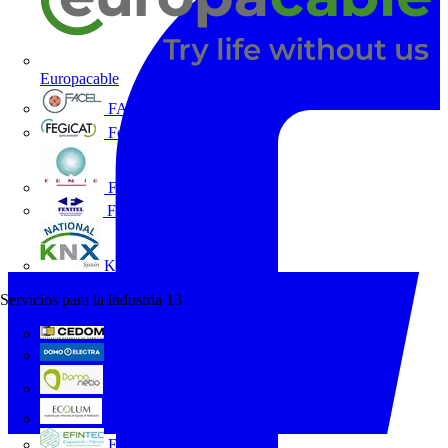
Europacable
FACEL
Fegicat
FENIE
FENITEL
KNX España
Servicios para la industria
13
CEDOM
Domo Electra
Domonetio
Ecolum
Efintec