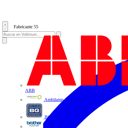
Fabricante
55
ABB
Ambilamp
BG Electrical
Brother