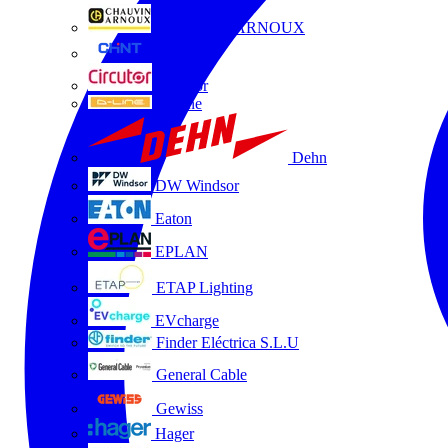
CHAUVIN ARNOUX
CHINT
Circutor
D-Line
Dehn
DW Windsor
Eaton
EPLAN
ETAP Lighting
EVcharge
Finder Eléctrica S.L.U
General Cable
Gewiss
Hager