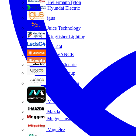
HellermannTyton
Hyundai Electric
igus
Juice Technology
Kingfisher Lighting
LedsC4
LEDVANCE
Lovato Electric
Luceco Group
Luceco Lighting
Masterplug
Mazda
Megger Instruments S.L.
Miguélez