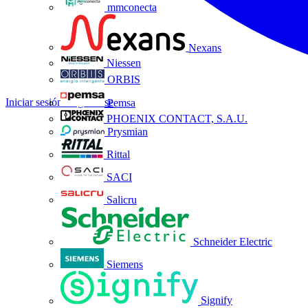
mmconecta
Nexans
Niessen
ORBIS
Iniciar sesión
Registrarse
Pemsa
PHOENIX CONTACT, S.A.U.
Prysmian
Rittal
SACI
Salicru
Schneider Electric
Siemens
Signify