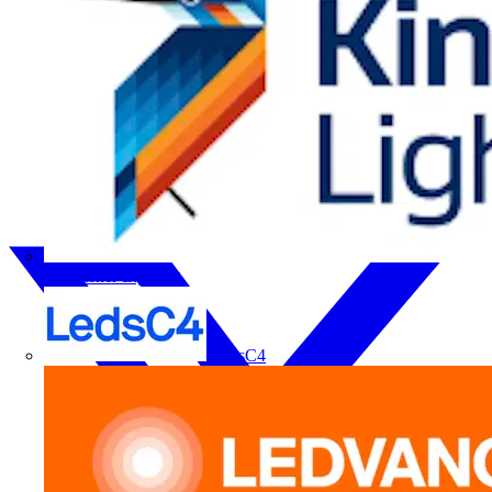
Kingfisher Lighting
LedsC4