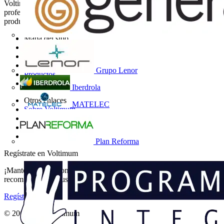
Voltimum es una plataforma digital y comunidad que brinda a los
profesionales eléctricos noticias del sector, información de
productos, formación y herramientas para el sector eléctrico.
Mapa del sitio
Inicio
Noticias
Academy
Grupo Lenor
Productos
Socios
Iberdrola
Otros enlaces
MATELEC
Sobre Voltimum
Contacto
Catálogos
Grupo Voltimum
Plan Reforma
Regístrate en Voltimum
¡Mantente al día con las últimas noticias del sector y gana
recompensas por tus compras eléctricas!
Regístrate aquí
© 2002-
2026
Voltimum