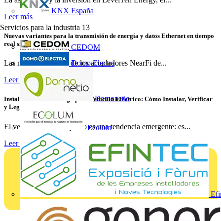
KNX España
Leer más
Servicios para la industria
13
Nuevas variantes para la transmisión de energía y datos Ethernet en tiempo
real sin contacto
CEDOM
Domo Electra
Las nuevas variantes de los acopladores NearFi de...
Leer más
Domonetio
Instalaciones de Recarga para Vehículo Eléctrico: Cómo Instalar, Verificar
y Legalizar con Éxito
El vehículo eléctrico ya no es una tendencia emergente: es...
Ecolum
Leer más
Efi