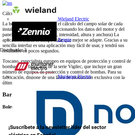
Cálculo de campo solar
Wieland Electric
La herramienta perfecta para el cálculo del campo solar de cada
instalación, simplemente seleccionando los datos del motor y del
panel solar (potencia, voltaje, intensidad, altura y anchura) La
Zennio
aplicación indica el campo solar que mejor se adapte. Gracias a su
sencilla interfaz es una aplicación muy fácil de usar, y tendrá sus
Distribuidor
3
resultados en pocos segundos.
Toscano, especialista europeo en equipos de protección y control de
bombas es el fabricante de la serie Vigilec, que incluye un gran
número de equipos de protección y control de bombas. Para su
Muntaner Electro
fabricación, dispone de una línea de producción exclusiva con la
última tecnología del mercado.
Barra lateral
Boletín informativo
¡Suscríbete a la newsletter líder del sector
eléctrico en España!