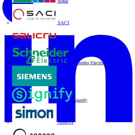
Rittal
SACI
Salicru
Schneider Electric
Siemens
Signify
SIMON