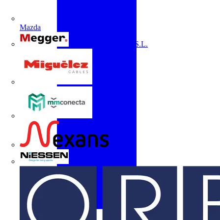
Mazda
Megger Instruments S.L.
Miguélez
mmconecta
Nexans
Niessen