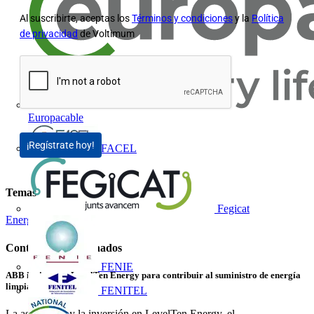
Al suscribirte, aceptas los
Términos y condiciones
y la
Política
de privacidad
de Voltimum
Europacable
¡Regístrate hoy!
FACEL
Temas
Fegicat
Energías renovables
Contenidos relacionados
FENIE
ABB invierte en LevelTen Energy para contribuir al suministro de energía
limpia
FENITEL
La asociación y la inversión en LevelTen Energy, el...