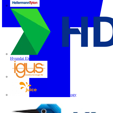
HellermannTyton
Hyundai Electric
igus
Juice Technology