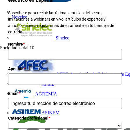
Suscríbete para recibir las últimas noticias del sector,
Novelec
invitaciones a webinars en vivo, artículos de expertos y
actualizaciones regulatorias directamente en tu bandeja de
entrada.
Sinelec
Nombre
*
Socio industrial
10
Apellido
*
AFEC, Asociación de Fabricantes de Eq
AFME
Email
*
AGREMIA
ASINEM
Categoria profesional
*