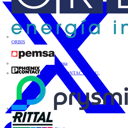
ORBIS
Pemsa
PHOENIX CONTACT, S.A.U.