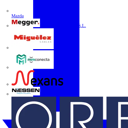
Mazda
Megger Instruments S.L.
Miguélez
mmconecta
Nexans
Niessen