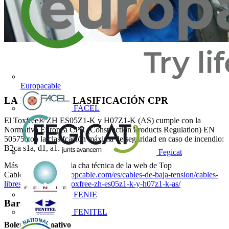
Europacable
LA MÁXIMA CLASIFICACIÓN CPR
FACEL
El Toxfree® ZH ES05Z1-K y H07Z1-K (AS) cumple con la
Normativa Europea CPR (Construction Products Regulation) EN
50575 con la clasifcación máxima de seguridad en caso de incendio:
B2ca s1a, d1, a1.
Fegicat
Más información en la cha técnica de la web de Top
Cable:
https://www.topcable.com/es/cables-de-baja-tension/cables-
libres-de-halogenos/toxfree-zh-es05z1-k-y-h07z1-k-as/
FENIE
Barra lateral
FENITEL
Boletín informativo