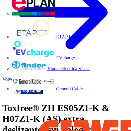
EPLAN
ETAP Lighting
EVcharge
Finder Eléctrica S.L.U
Volver a Noticias
General Cable
Toxfree® ZH ES05Z1-K &
H07Z1-K (AS) extra
deslizantes sin halógenos