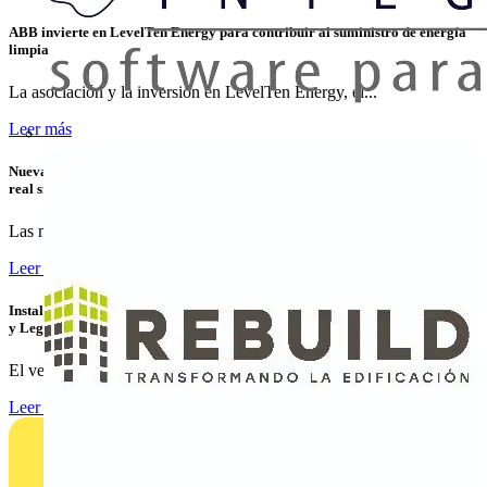
ABB invierte en LevelTen Energy para contribuir al suministro de energía
limpia
La asociación y la inversión en LevelTen Energy, el...
Leer más
Nuevas variantes para la transmisión de energía y datos Ethernet en tiempo
real sin contacto
Las nuevas variantes de los acopladores NearFi de...
Leer más
Instalaciones de Recarga para Vehículo Eléctrico: Cómo Instalar, Verificar
y Legalizar con Éxito
El vehículo eléctrico ya no es una tendencia emergente: es...
Leer más