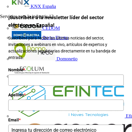
KNX España
Servicios para la industria
13
¡Suscríbete a la newsletter líder del sector
eléctrico en España!
CEDOM
Domo Electra
Suscríbete para recibir las últimas noticias del sector,
invitaciones a webinars en vivo, artículos de expertos y
actualizaciones regulatorias directamente en tu bandeja de
entrada.
Domonetio
Nombre
*
Ecolum
Apellido
*
Efi
Email
*