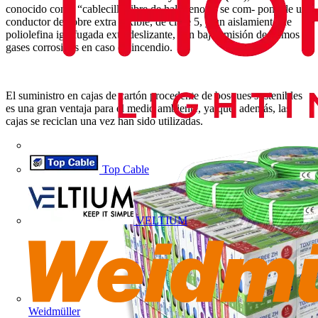
conocido como “cablecillo libre de halógenos”, se com- pone de un
conductor de cobre extra fexible, de clase 5, y un aislamiento de
poliolefina ignifugada extradeslizante, con baja emisión de humos y
gases corrosivos en caso de incendio.
El suministro en cajas de cartón procedente de bosques sostenibles
es una gran ventaja para el medio ambiente, ya que, además, las
cajas se reciclan una vez han sido utilizadas.
Top Cable
VELTIUM
Weidmüller