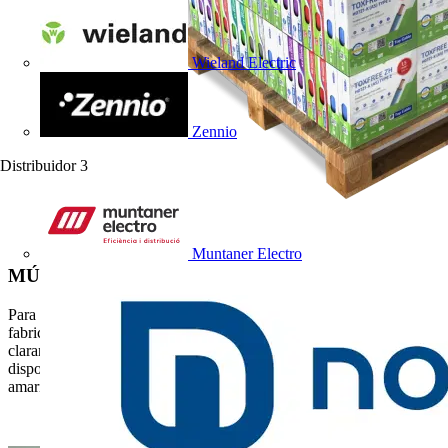
Wieland Electric
Zennio
Distribuidor
3
Muntaner Electro
MÚLTIPLES SECCIONES Y COLORES
Para adaptarse a los requisitos de los instaladores, este cable se
fabrica en un amplio rango de secciones (desde 0,75 mm2)
claramente identificadas en el color de la caja, y múltiples colores
disponibles en stock inmediato (azul, marrón, negro, rojo,
amarillo/verde, gris, blanco…).