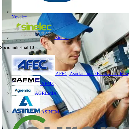
Novelec
Sinelec
Socio industrial
10
AFEC, Asociación de Fabricantes de Eq
AFME
AGREMIA
ASINEM