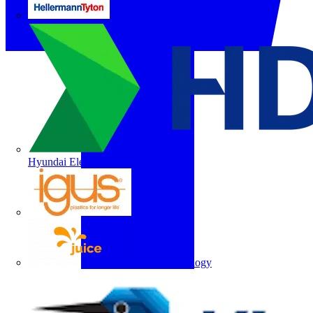
HellermannTyton
Hyundai Electric
igus
Juice Technology