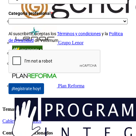
Categoria profesional
*
Al suscribirte, aceptas los
Términos y condiciones
y la
Política
de privacidad
de Voltimum
Grupo Lenor
Iberdrola
MATELEC
Plan Reforma
¡Regístrate hoy!
Temas
Cables y Accesorios
Contenidos relacionados