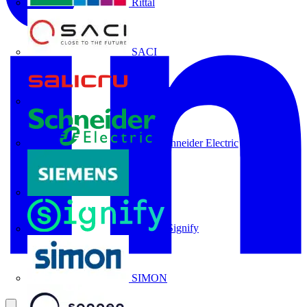
Rittal
SACI
Salicru
Schneider Electric
Siemens
Signify
SIMON