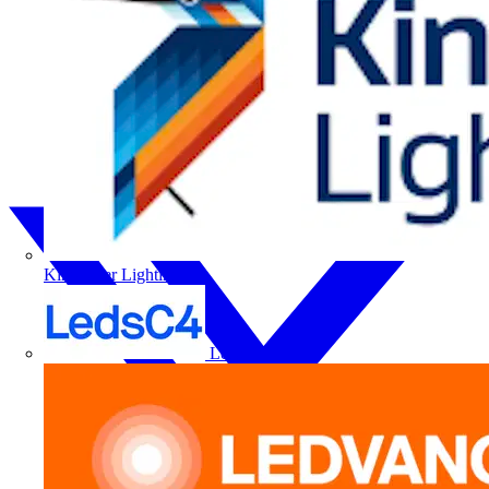
Kingfisher Lighting
LedsC4