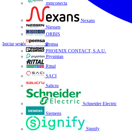
mmconecta
Nexans
Niessen
ORBIS
Iniciar sesión
Registrarse
Pemsa
PHOENIX CONTACT, S.A.U.
Prysmian
Rittal
SACI
Salicru
Schneider Electric
Siemens
Signify