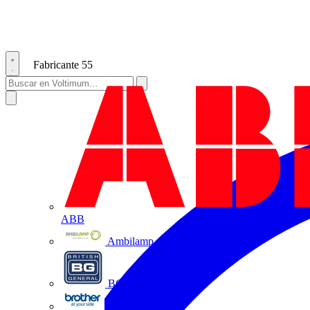
Fabricante
55
ABB
Ambilamp
BG Electrical
Brother