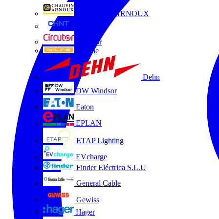
CHAUVIN ARNOUX
CHINT
Circutor
D-Line
Dehn
DW Windsor
Eaton
EPLAN
ETAP Lighting
EVcharge
Finder Eléctrica S.L.U
General Cable
Gewiss
Hager