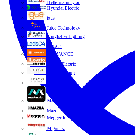
HellermannTyton
Hyundai Electric
igus
Juice Technology
Kingfisher Lighting
LedsC4
LEDVANCE
Lovato Electric
Luceco Group
Luceco Lighting
Masterplug
Mazda
Megger Instruments S.L.
Miguélez