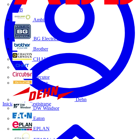
ABB
Ambilamp
BG Electrical
Brother
CHAUVIN ARNOUX
CHINT
Circutor
D-Line
Dehn
Iniciar sesión
Registrarse
DW Windsor
Eaton
EPLAN