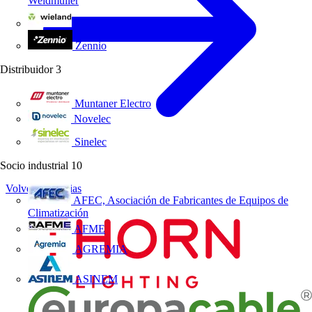
Weidmüller
Wieland Electric
Zennio
Distribuidor
3
Muntaner Electro
Novelec
Sinelec
Socio industrial
10
Volver a Noticias
AFEC, Asociación de Fabricantes de Equipos de
Climatización
AFME
AGREMIA
ASINEM