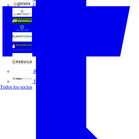
GENERA
Grupo Lenor
Iberdrola
MATELEC
Plan Reforma
Programación Integral
REBUILD
Trace Software
Todos los socios