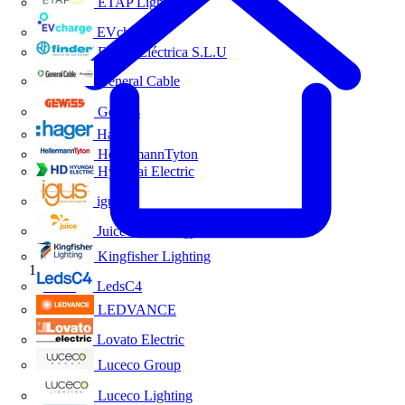
ETAP Lighting
EVcharge
Finder Eléctrica S.L.U
General Cable
Gewiss
Hager
HellermannTyton
Hyundai Electric
igus
Juice Technology
Kingfisher Lighting
Inicio
LedsC4
LEDVANCE
Lovato Electric
Luceco Group
Luceco Lighting