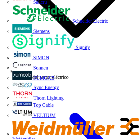
Salicru
Schneider Electric
Siemens
Signify
SIMON
Sonnen
Noticias del sector eléctrico
SUMCAB
Sync Energy
Thorn Lighting
Top Cable
VELTIUM