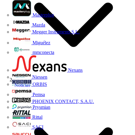
Masterplug
Mazda
Megger Instruments S.L.
Miguélez
mmconecta
Nexans
Niessen
ORBIS
Noticias
Pemsa
PHOENIX CONTACT, S.A.U.
Prysmian
Rittal
SACI