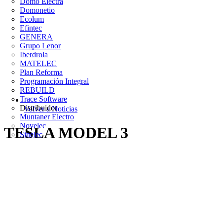
Domo Electra
Domonetio
Ecolum
Efintec
GENERA
Grupo Lenor
Iberdrola
MATELEC
Plan Reforma
Programación Integral
REBUILD
Trace Software
Distribuidor
Volver a Noticias
Muntaner Electro
Novelec
TESLA MODEL 3
Sinelec