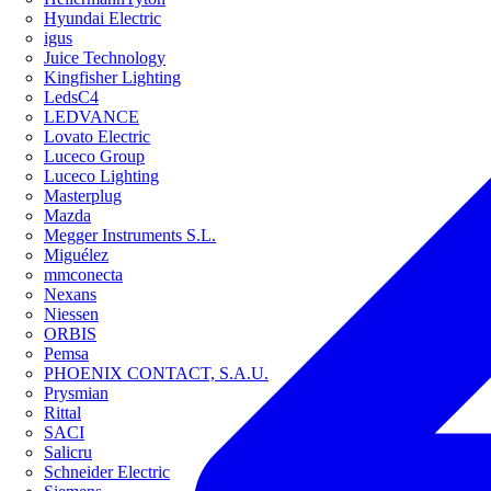
Hyundai Electric
igus
Juice Technology
Kingfisher Lighting
LedsC4
LEDVANCE
Lovato Electric
Luceco Group
Luceco Lighting
Masterplug
Mazda
Megger Instruments S.L.
Miguélez
mmconecta
Nexans
Niessen
ORBIS
Pemsa
PHOENIX CONTACT, S.A.U.
Prysmian
Rittal
SACI
Salicru
Schneider Electric