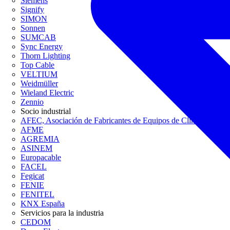
Siemens
Signify
SIMON
Sonnen
SUMCAB
Sync Energy
Thorn Lighting
Top Cable
VELTIUM
Weidmüller
Wieland Electric
Zennio
Socio industrial
AFEC, Asociación de Fabricantes de Equipos de Climatización
AFME
AGREMIA
ASINEM
Europacable
FACEL
Fegicat
FENIE
FENITEL
KNX España
Servicios para la industria
CEDOM