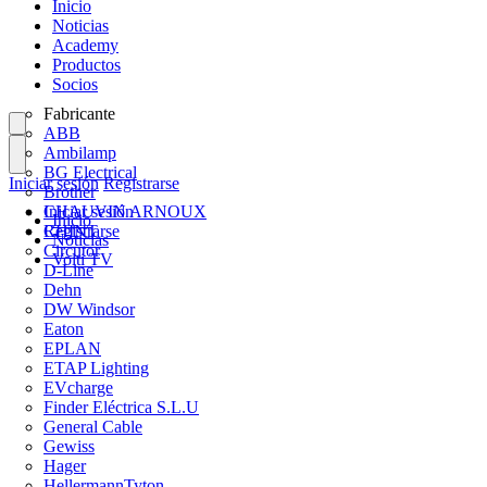
Inicio
Noticias
Academy
Productos
Socios
Fabricante
ABB
Ambilamp
BG Electrical
Iniciar sesión
Registrarse
Brother
CHAUVIN ARNOUX
Iniciar sesión
Inicio
CHINT
Registrarse
Noticias
Circutor
Volti TV
D-Line
Dehn
DW Windsor
Eaton
EPLAN
ETAP Lighting
EVcharge
Finder Eléctrica S.L.U
General Cable
Gewiss
Hager
HellermannTyton