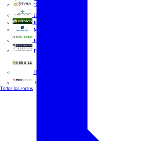
GENERA
Grupo Lenor
Iberdrola
MATELEC
Plan Reforma
Programación Integral
REBUILD
Trace Software
Todos los socios