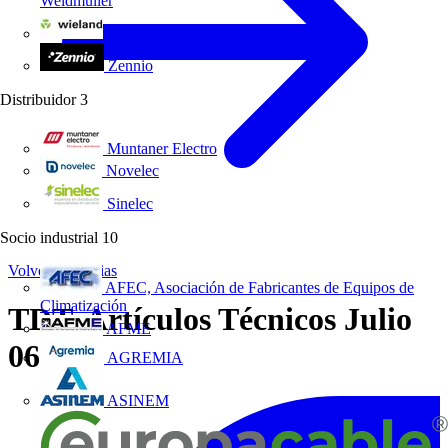
Weidmüller
Wieland Electric
Zennio
Distribuidor
3
Muntaner Electro
Novelec
Sinelec
Socio industrial
10
Volver a Noticias
AFEC, Asociación de Fabricantes de Equipos de
Climatización
TDT. Artículos Técnicos Julio
AFME
06'
AGREMIA
ASINEM