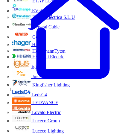
ETAP Lighting
EVcharge
Finder Eléctrica S.L.U
General Cable
Gewiss
Hager
HellermannTyton
Hyundai Electric
igus
Juice Technology
Kingfisher Lighting
Inicio
LedsC4
LEDVANCE
Lovato Electric
Luceco Group
Luceco Lighting