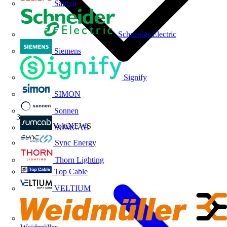
Salicru
Schneider Electric
Siemens
Signify
SIMON
Sonnen
Archivo VoltiNEWS
SUMCAB
Sync Energy
Thorn Lighting
Top Cable
VELTIUM