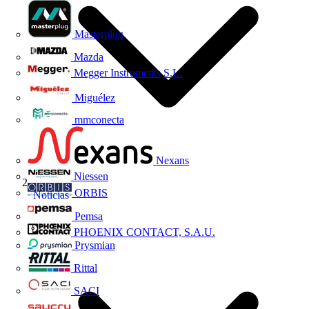
Masterplug
Mazda
Megger Instruments S.L.
Miguélez
mmconecta
Nexans
Niessen
ORBIS
Noticias
Pemsa
PHOENIX CONTACT, S.A.U.
Prysmian
Rittal
SACI