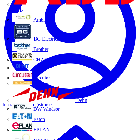
ABB
Ambilamp
BG Electrical
Brother
CHAUVIN ARNOUX
CHINT
Circutor
D-Line
Dehn
Iniciar sesión
Registrarse
DW Windsor
Eaton
EPLAN