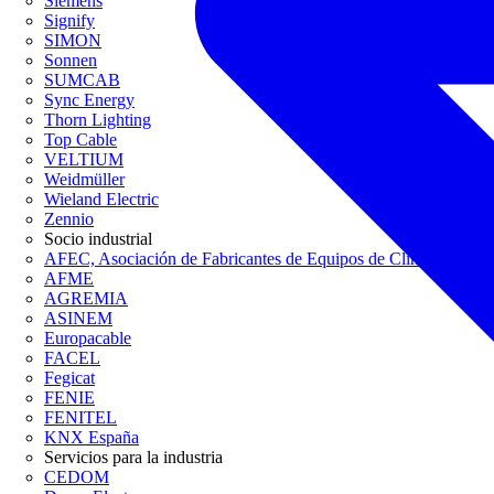
Siemens
Signify
SIMON
Sonnen
SUMCAB
Sync Energy
Thorn Lighting
Top Cable
VELTIUM
Weidmüller
Wieland Electric
Zennio
Socio industrial
AFEC, Asociación de Fabricantes de Equipos de Climatización
AFME
AGREMIA
ASINEM
Europacable
FACEL
Fegicat
FENIE
FENITEL
KNX España
Servicios para la industria
CEDOM