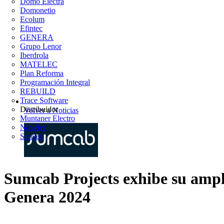
Domo Electra
Domonetio
Ecolum
Efintec
GENERA
Grupo Lenor
Iberdrola
MATELEC
Plan Reforma
Programación Integral
REBUILD
Trace Software
Distribuidor
Volver a Noticias
Muntaner Electro
Novelec
Sinelec
Sumcab Projects exhibe su amplio
Genera 2024