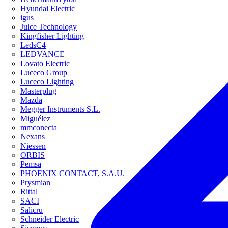
Hyundai Electric
igus
Juice Technology
Kingfisher Lighting
LedsC4
LEDVANCE
Lovato Electric
Luceco Group
Luceco Lighting
Masterplug
Mazda
Megger Instruments S.L.
Miguélez
mmconecta
Nexans
Niessen
ORBIS
Pemsa
PHOENIX CONTACT, S.A.U.
Prysmian
Rittal
SACI
Salicru
Schneider Electric