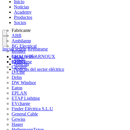
Inicio
Noticias
Academy
Productos
Socios
Fabricante
ABB
Ambilamp
BG Electrical
Iniciar sesión
Registrarse
Brother
CHAUVIN ARNOUX
Iniciar sesión
Inicio
CHINT
Registrarse
Noticias
Circutor
Noticias del sector eléctrico
D-Line
Dehn
DW Windsor
Eaton
EPLAN
ETAP Lighting
EVcharge
Finder Eléctrica S.L.U
General Cable
Gewiss
Hager
HellermannTyton