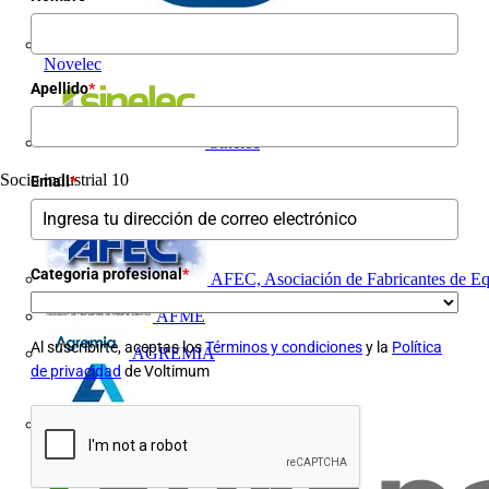
Novelec
Apellido
*
Sinelec
Socio industrial
10
Email
*
Categoria profesional
*
AFEC, Asociación de Fabricantes de Eq
AFME
Al suscribirte, aceptas los
Términos y condiciones
y la
Política
AGREMIA
de privacidad
de Voltimum
ASINEM