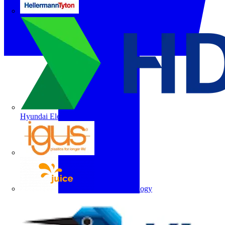
HellermannTyton
Hyundai Electric
igus
Juice Technology