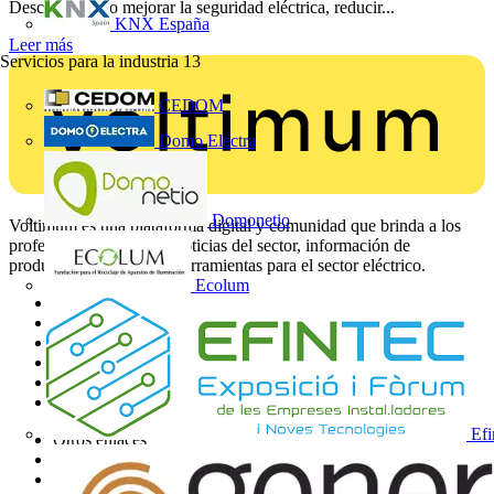
Descubre cómo mejorar la seguridad eléctrica, reducir...
KNX España
Leer más
Servicios para la industria
13
CEDOM
Domo Electra
Domonetio
Voltimum es una plataforma digital y comunidad que brinda a los
profesionales eléctricos noticias del sector, información de
productos, formación y herramientas para el sector eléctrico.
Ecolum
Mapa del sitio
Inicio
Noticias
Academy
Productos
Socios
Efi
Otros enlaces
Sobre Voltimum
Contacto