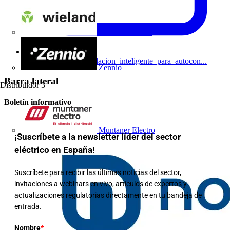
Wieland Electric
soluciones_de_acumulacion_inteligente_para_autocon...
Zennio
Barra lateral
Distribuidor
3
Boletín informativo
Muntaner Electro
¡Suscríbete a la newsletter líder del sector
eléctrico en España!
Suscríbete para recibir las últimas noticias del sector,
invitaciones a webinars en vivo, artículos de expertos y
actualizaciones regulatorias directamente en tu bandeja de
entrada.
Nombre
*