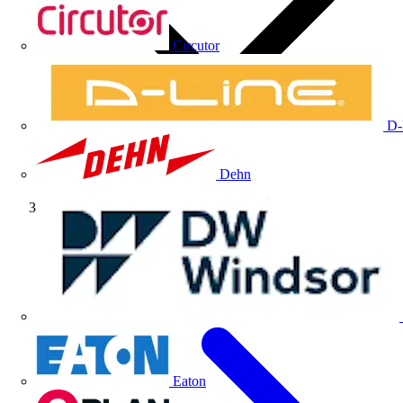
Circutor
D-
Dehn
Webinar completo
Eaton