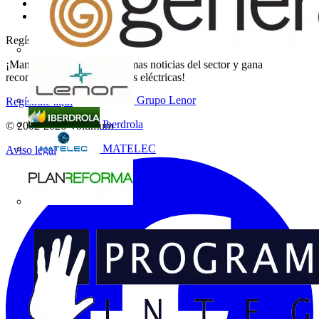
Catálogos
Grupo Voltimum
Regístrate en Voltimum
¡Mantente al día con las últimas noticias del sector y gana
recompensas por tus compras eléctricas!
Grupo Lenor
Regístrate aquí
Iberdrola
© 2002-
2026
Voltimum
MATELEC
Aviso legal
Plan Reforma