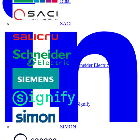
Rittal
SACI
Salicru
Schneider Electric
Siemens
Signify
SIMON