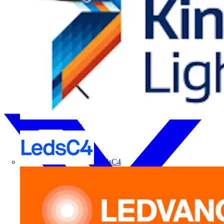
Kingfisher Lighting
LedsC4