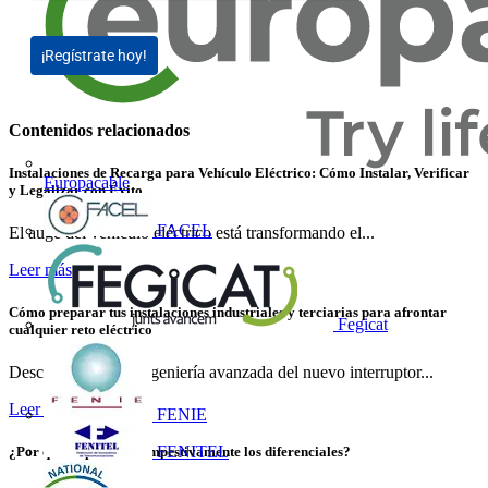
¡Regístrate hoy!
Contenidos relacionados
Instalaciones de Recarga para Vehículo Eléctrico: Cómo Instalar, Verificar
Europacable
y Legalizar con Éxito
FACEL
El auge del vehículo eléctrico está transformando el...
Leer más
Cómo preparar tus instalaciones industriales y terciarias para afrontar
Fegicat
cualquier reto eléctrico
Descubre cómo la ingeniería avanzada del nuevo interruptor...
Leer más
FENIE
FENITEL
¿Por qué disparan intempestivamente los diferenciales?