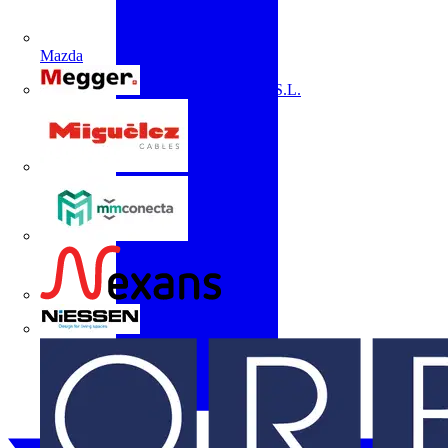
Mazda
Megger Instruments S.L.
Miguélez
mmconecta
Nexans
Niessen