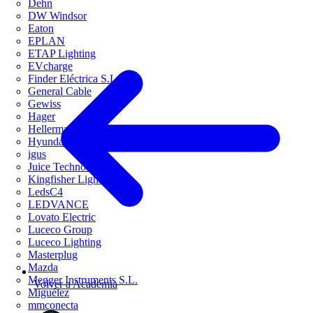
Dehn
DW Windsor
Eaton
EPLAN
ETAP Lighting
EVcharge
Finder Eléctrica S.L.U
General Cable
Gewiss
Hager
HellermannTyton
Hyundai Electric
igus
Juice Technology
Kingfisher Lighting
LedsC4
LEDVANCE
Lovato Electric
Luceco Group
Luceco Lighting
Masterplug
Mazda
Megger Instruments S.L.
Volver a Academia
Miguélez
mmconecta