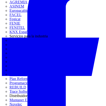
AGREMIA
ASINEM
Europacable
FACEL
Fegicat
FENIE
FENITEL
KNX España
Servicios para la industria
CEDOM
Domo Electra
Domonetio
Ecolum
Efintec
GENERA
Grupo Lenor
Iberdrola
MATELEC
Plan Reforma
Programación Integral
REBUILD
Trace Software
Distribuidor
Muntaner Electro
Novelec