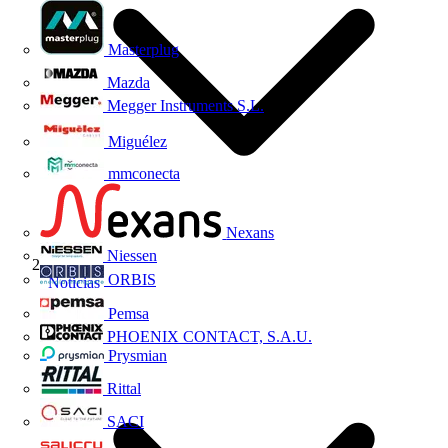
Masterplug
Mazda
Megger Instruments S.L.
Miguélez
mmconecta
Nexans
Niessen
ORBIS
Noticias
Pemsa
PHOENIX CONTACT, S.A.U.
Prysmian
Rittal
SACI