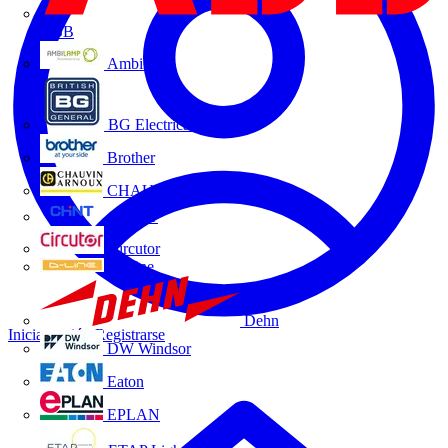
ABB
Ambilamp
BG Electrical
Brother
CHAUVIN ARNOUX
CHINT
Circutor
D-Line
Dehn
Iniciar sesión
Registrarse
DW Windsor
Eaton
EPLAN