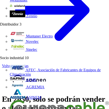
Weidmüller
Wieland Electric
Zennio
Distribuidor
3
Muntaner Electro
Novelec
Sinelec
Socio industrial
10
Volver a Noticias
AFEC, Asociación de Fabricantes de Equipos de
Climatización
AFME
AGREMIA
En 2030, solo se podrán vender
ASINEM
o alquilar las viviendas