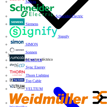
Salicru
Schneider Electric
Siemens
Signify
SIMON
Sonnen
Noticias del sector eléctrico
SUMCAB
Sync Energy
Thorn Lighting
Top Cable
VELTIUM