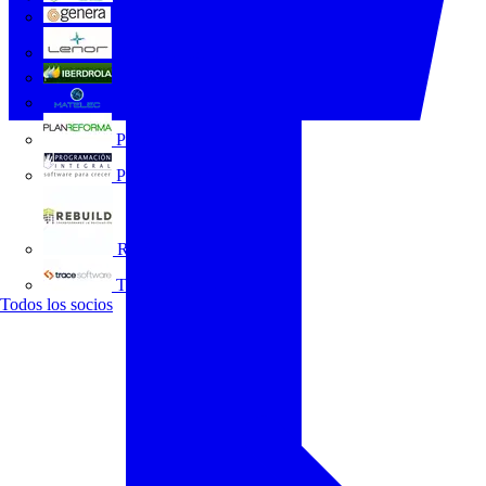
GENERA
Grupo Lenor
Iberdrola
MATELEC
Plan Reforma
Programación Integral
REBUILD
Trace Software
Todos los socios