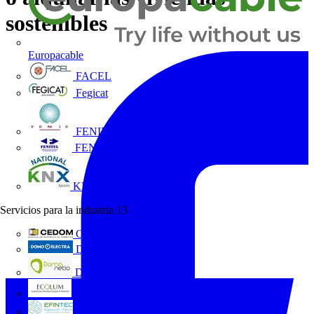
sostenibles
Europacable
FACEL
Fegicat
FENIE
FENITEL
KNX España
Servicios para la industria
13
CEDOM
Domo Electra
Domonetio
Ecolum
Efintec