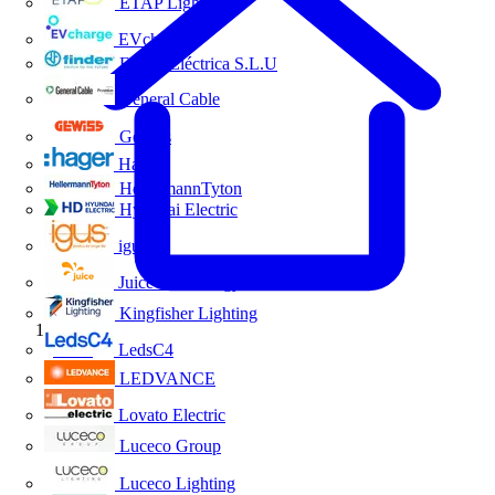
ETAP Lighting
EVcharge
Finder Eléctrica S.L.U
General Cable
Gewiss
Hager
HellermannTyton
Hyundai Electric
igus
Juice Technology
Kingfisher Lighting
Inicio
LedsC4
LEDVANCE
Lovato Electric
Luceco Group
Luceco Lighting