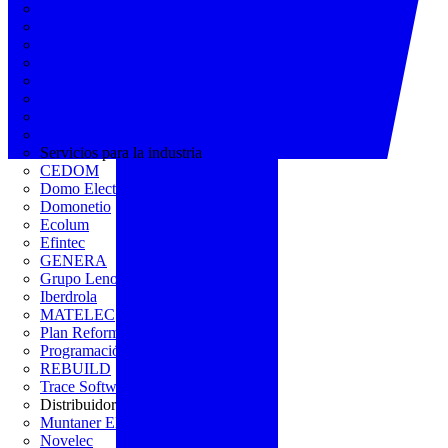
AGREMIA
ASINEM
Europacable
FACEL
Fegicat
FENIE
FENITEL
KNX España
Servicios para la industria
CEDOM
Domo Electra
Domonetio
Ecolum
Efintec
GENERA
Grupo Lenor
Iberdrola
MATELEC
Plan Reforma
Programación Integral
REBUILD
Trace Software
Distribuidor
Muntaner Electro
Novelec