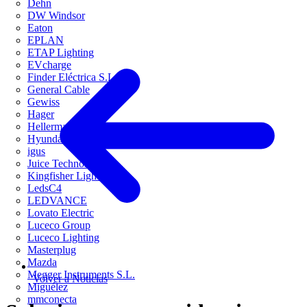
Dehn
DW Windsor
Eaton
EPLAN
ETAP Lighting
EVcharge
Finder Eléctrica S.L.U
General Cable
Gewiss
Hager
HellermannTyton
Hyundai Electric
igus
Juice Technology
Kingfisher Lighting
LedsC4
LEDVANCE
Lovato Electric
Luceco Group
Luceco Lighting
Masterplug
Mazda
Megger Instruments S.L.
Volver a Noticias
Miguélez
mmconecta