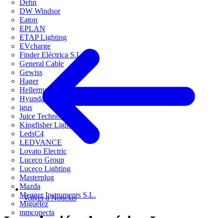
Dehn
DW Windsor
Eaton
EPLAN
ETAP Lighting
EVcharge
Finder Eléctrica S.L.U
General Cable
Gewiss
Hager
HellermannTyton
Hyundai Electric
igus
Juice Technology
Kingfisher Lighting
LedsC4
LEDVANCE
Lovato Electric
Luceco Group
Luceco Lighting
Masterplug
Mazda
Megger Instruments S.L.
Volver a Noticias
Miguélez
mmconecta