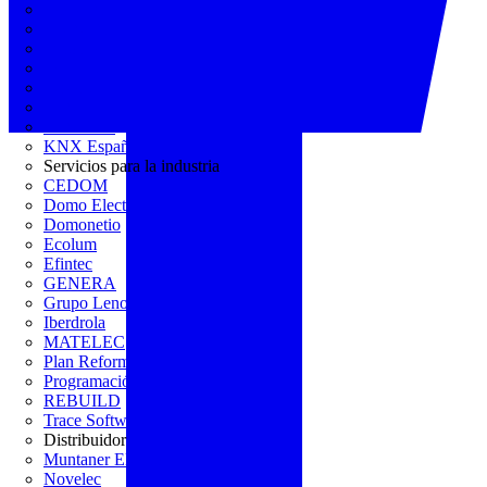
AGREMIA
ASINEM
Europacable
FACEL
Fegicat
FENIE
FENITEL
KNX España
Servicios para la industria
CEDOM
Domo Electra
Domonetio
Ecolum
Efintec
GENERA
Grupo Lenor
Iberdrola
MATELEC
Plan Reforma
Programación Integral
REBUILD
Trace Software
Distribuidor
Muntaner Electro
Novelec