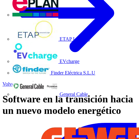
EPLAN
ETAP Lighting
EVcharge
Finder Eléctrica S.L.U
Volver a Noticias
General Cable
Software en la transición hacia
un nuevo modelo energético