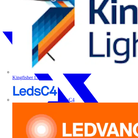
Kingfisher Lighting
LedsC4