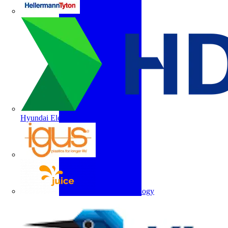
HellermannTyton
Hyundai Electric
igus
Juice Technology