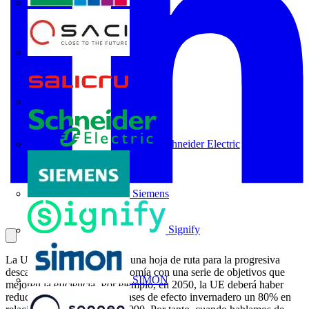
Rittal
SACI
Salicru
Schneider Electric
Siemens
Signify
La Unión Europea ha fijado una hoja de ruta para la progresiva
descarbonización de su economía con una serie de objetivos que
SIMON
mejoren la eficiencia. Por ejemplo, en 2050, la UE deberá haber
reducido sus emisiones de gases de efecto invernadero un 80% en