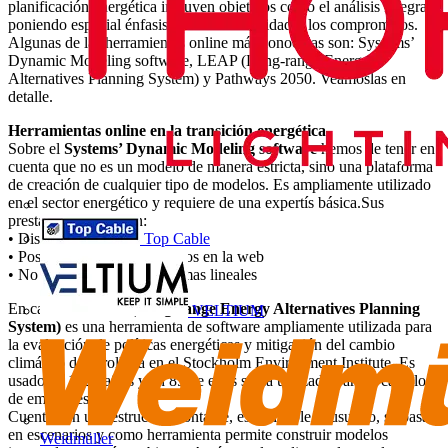
planificación energética incluyen objetivos como el análisis integral,
poniendo especial énfasis en la sostenibilidad y los compromisos.
Algunas de las herramientas online más conocidas son: Systems’
Dynamic Modeling software, LEAP (Long-range Energy
Alternatives Planning System) y Pathways 2050. Veámoslas en
detalle.
Herramientas online en la transición energética
Sobre el
Systems’ Dynamic Modeling software
hemos de tener en
cuenta que no es un modelo de manera estricta, sino una plataforma
de creación de cualquier tipo de modelos. Es ampliamente utilizado
en el sector energético y requiere de una expertís básica.Sus
prestaciones incluyen:
Top Cable
• Diseño modular
• Posibilidad de tener modelos en la web
• No se resuelve como sistemas lineales
En cambio,
LEAP (Long-range Energy Alternatives Planning
VELTIUM
System)
es una herramienta de software ampliamente utilizada para
la evaluación de políticas energéticas y mitigación del cambio
climático desarrollada en el Stockholm Environment Institute. Es
usado en 182 países y en 85 de ellos se ha utilizado para el cálculo
de emisiones.
Cuenta con una estructura contable, es amigable al usuario, se basa
en escenarios y como herramienta permite construir modelos
Weidmüller