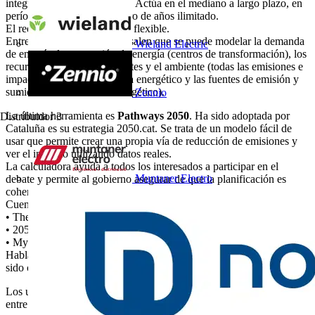
integrados energía-ambiente. Actúa en el mediano a largo plazo, en
períodos anuales y en número de años ilimitado.
El requerimiento de datos es flexible.
Entre sus capacidades sobresalen que se puede modelar la demanda
Wieland Electric
de energía, la conversión de energía (centros de transformación), los
recursos energéticos, los costes y el ambiente (todas las emisiones e
impactos directos del sistema energético y las fuentes de emisión y
sumideros del sector no energético).
Zennio
La última herramienta es
Pathways 2050
. Ha sido adoptada por
Distribuidor
3
Cataluña es su estrategia 2050.cat. Se trata de un modelo fácil de
usar que permite crear una propia vía de reducción de emisiones y
ver el impacto utilizando datos reales.
La calculadora ayuda a todos los interesados a participar en el
Muntaner Electro
debate y permite al gobierno asegurar de que la planificación es
coherente con el objetivo a largo plazo.
Cuenta con tres versiones:
• The 2050 Excel Spreadsheet
• 2050 webtool que permite ver todas las opciones en una vista
• My2050: versión escolar, y una versión simplificada
Hablar de Pathways 2050 implica hablar de colaboración global. Ha
sido creado por grupos de investigadores de 15 paises.
Los usuarios que se pueden beneficiar de la planificación energética,
entre otros, abarca: