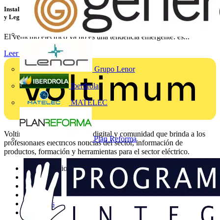
Instalaciones de Recarga para Vehículo Eléctrico: Cómo Instalar, Verificar
y Legalizar con Éxito
El vehículo eléctrico ya no es una tendencia emergente: es...
Leer más
Grupo Lenor
Iberdrola
MATELEC
Voltimum es una plataforma digital y comunidad que brinda a los
Plan Reforma
profesionales eléctricos noticias del sector, información de
productos, formación y herramientas para el sector eléctrico.
Mapa del sitio
Inicio
Noticias
Academy
Productos
Socios