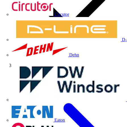
Circutor
D-
Dehn
Artículos técnicos
Eaton