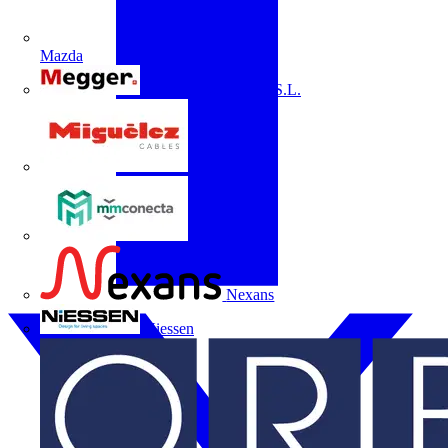
Mazda
Megger Instruments S.L.
Miguélez
mmconecta
Nexans
Niessen