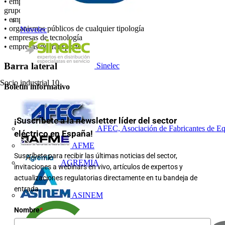
• empresas de energía: de todos los tamaños, desde los grandes
grupos hasta las pequeñas comercializadoras
• empresas dedicadas a la construcción de infraestructuras
• organismos públicos de cualquier tipología
Novelec
• empresas de tecnología
• empresas de transporte
Barra lateral
Sinelec
Socio industrial
10
Boletín informativo
¡Suscríbete a la newsletter líder del sector
AFEC, Asociación de Fabricantes de Eq
eléctrico en España!
AFME
Suscríbete para recibir las últimas noticias del sector,
AGREMIA
invitaciones a webinars en vivo, artículos de expertos y
actualizaciones regulatorias directamente en tu bandeja de
entrada.
ASINEM
Nombre
*