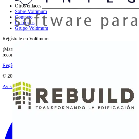
Otros enlaces
Sobre Voltimum
Contacto
Catálogos
Grupo Voltimum
Regístrate en Voltimum
¡Mantente al día con las últimas noticias del sector y gana
recompensas por tus compras eléctricas!
Regístrate aquí
© 2002-
2026
Voltimum
Aviso legal