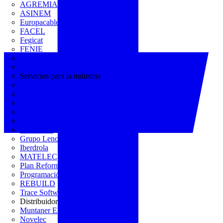
AGREMIA
ASINEM
Europacable
FACEL
Fegicat
FENIE
FENITEL
KNX España
Servicios para la industria
CEDOM
Domo Electra
Domonetio
Ecolum
Efintec
GENERA
Grupo Lenor
Iberdrola
MATELEC
Plan Reforma
Programación Integral
REBUILD
Trace Software
Distribuidor
Muntaner Electro
Novelec