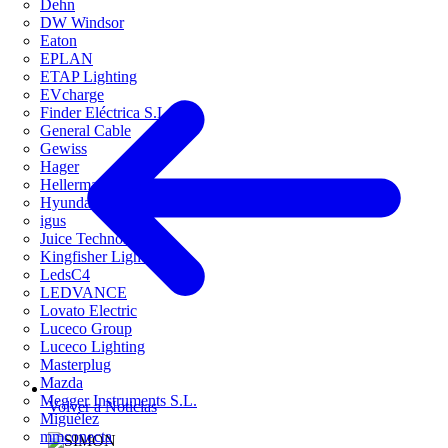
Dehn
DW Windsor
Eaton
EPLAN
ETAP Lighting
EVcharge
Finder Eléctrica S.L.U
General Cable
Gewiss
Hager
HellermannTyton
Hyundai Electric
igus
Juice Technology
Kingfisher Lighting
LedsC4
LEDVANCE
Lovato Electric
Luceco Group
Luceco Lighting
Masterplug
Mazda
Megger Instruments S.L.
Volver a Noticias
Miguélez
mmconecta