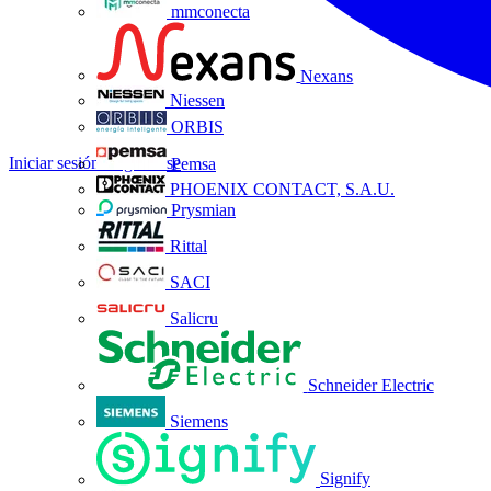
mmconecta
Nexans
Niessen
ORBIS
Iniciar sesión
Registrarse
Pemsa
PHOENIX CONTACT, S.A.U.
Prysmian
Rittal
SACI
Salicru
Schneider Electric
Siemens
Signify