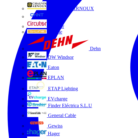
CHAUVIN ARNOUX
CHINT
Circutor
D-Line
Dehn
DW Windsor
Eaton
EPLAN
ETAP Lighting
EVcharge
Finder Eléctrica S.L.U
General Cable
Gewiss
Hager