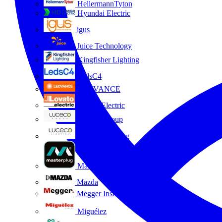
HellermannTyton
Hyundai Electric
igus
Juice Technology
Kingfisher Lighting
LedsC4
LEDVANCE
Lovato Electric
Luceco Group
Luceco Lighting
Masterplug
Mazda
Megger Instruments S.L.
Miguélez