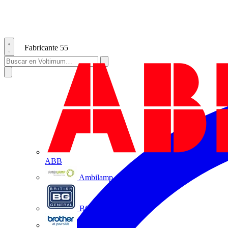
Fabricante
55
ABB
Ambilamp
BG Electrical
Brother