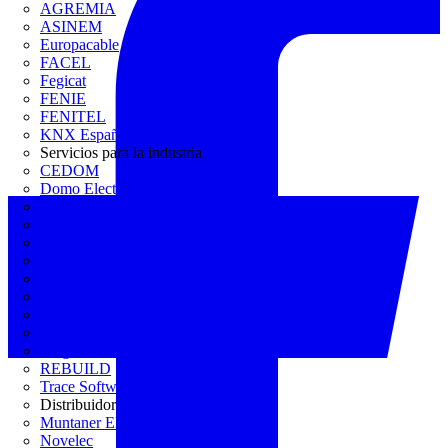
AGREMIA
ASINEM
Europacable
FACEL
Fegicat
FENIE
FENITEL
KNX España
Servicios para la industria
CEDOM
Domo Electra
Domonetio
Ecolum
Efintec
GENERA
Grupo Lenor
Iberdrola
MATELEC
Plan Reforma
Programación Integral
REBUILD
Trace Software
Distribuidor
Muntaner Electro
Novelec