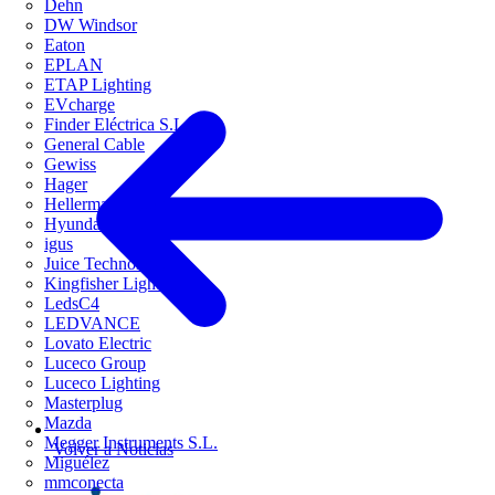
Dehn
DW Windsor
Eaton
EPLAN
ETAP Lighting
EVcharge
Finder Eléctrica S.L.U
General Cable
Gewiss
Hager
HellermannTyton
Hyundai Electric
igus
Juice Technology
Kingfisher Lighting
LedsC4
LEDVANCE
Lovato Electric
Luceco Group
Luceco Lighting
Masterplug
Mazda
Megger Instruments S.L.
Volver a Noticias
Miguélez
mmconecta