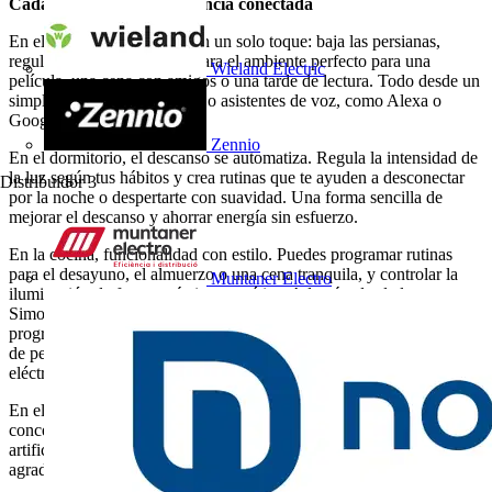
Cada espacio, una experiencia conectada
En el salón, crea escenas con un solo toque: baja las persianas,
regula la iluminación y prepara el ambiente perfecto para una
Wieland Electric
película, una cena con amigos o una tarde de lectura. Todo desde un
simple toque, tu smartphone o asistentes de voz, como Alexa o
Google Home.
Zennio
En el dormitorio, el descanso se automatiza. Regula la intensidad de
la luz según tus hábitos y crea rutinas que te ayuden a desconectar
Distribuidor
3
por la noche o despertarte con suavidad. Una forma sencilla de
mejorar el descanso y ahorrar energía sin esfuerzo.
En la cocina, funcionalidad con estilo. Puedes programar rutinas
para el desayuno, el almuerzo o una cena tranquila, y controlar la
Muntaner Electro
iluminación de forma práctica y estética. Además, desde la app
Simon iO es posible desconectar enchufes de forma remota o
programar su apagado automático, evitando el consumo innecesario
de pequeños electrodomésticos en stand-by y reduciendo riesgos
eléctricos.
En el home office, tu espacio se adapta a ti para favorecer la
concentración y la comodidad. Automatiza persianas y luz natural o
artificial según la hora, creando un entorno de trabajo eficiente y
agradable.