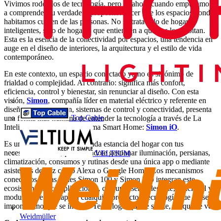
Vivimos rodeados de tecnología, pero es ahora cuando empezamos
a comprender su verdadero propósito: hacer que los espacios donde
habitamos cuiden de las personas. No se trata solo de hogares
inteligentes, sino de hogares que entienden a quienes los habitan.
Esta es la esencia de la conectividad por espacios, una tendencia en
auge en el diseño de interiores, la arquitectura y el estilo de vida
contemporáneo.
En este contexto, un espacio conectado ya no es sinónimo de
frialdad o complejidad. Al contrario: significa más confort,
eficiencia, control y bienestar, sin renunciar al diseño. Con esta
visión,
Simon
, compañía líder en material eléctrico y referente en
diseño de iluminación, sistemas de control y conectividad, presenta
Top Cable
una forma más humana de entender la tecnología a través de La
Inteligencia Natural, su sistema Smart Home:
Simon iO
.
Es un sistema que conecta cada estancia del hogar con tus
necesidades reales, permitiéndote gestionar iluminación, persianas,
VELTIUM
climatización, consumos y rutinas desde una única app o mediante
asistentes de voz como Alexa o Google Home. Los mecanismos
conectivos de las series Simon 100 y Simon 270 integran este
ecosistema sin complicaciones, con un diseño elegante, funcional y
modular que se adapta a cualquier proyecto. Tecnología que no se
impone, sino que se integra. Tecnología que se siente, no que se ve.
Weidmüller