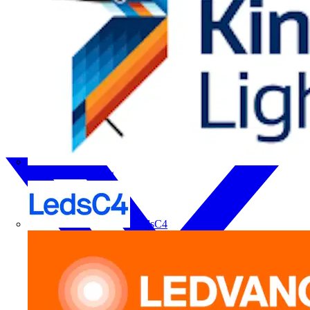
Kingfisher Lighting
LedsC4