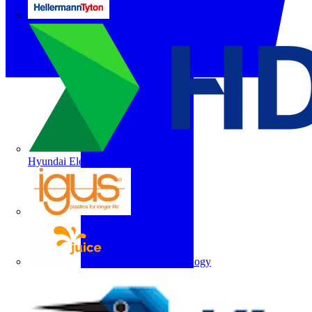
HellermannTyton
Hyundai Electric
igus
Juice Technology