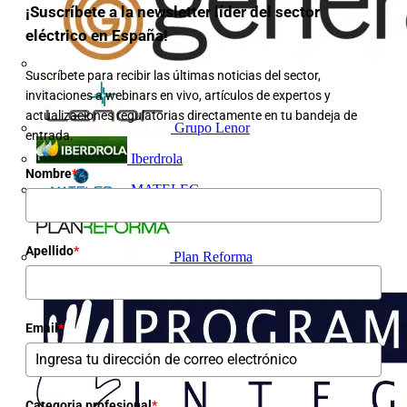
¡Suscríbete a la newsletter líder del sector
eléctrico en España!
Suscríbete para recibir las últimas noticias del sector,
invitaciones a webinars en vivo, artículos de expertos y
actualizaciones regulatorias directamente en tu bandeja de
Grupo Lenor
entrada.
Iberdrola
Nombre
*
MATELEC
Apellido
*
Plan Reforma
Email
*
Categoria profesional
*