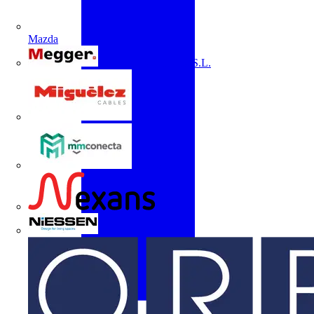
Mazda
Megger Instruments S.L.
Miguélez
mmconecta
Nexans
Niessen