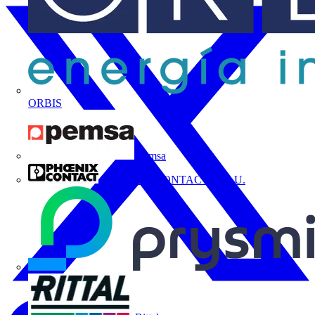
ORBIS
Pemsa
PHOENIX CONTACT, S.A.U.