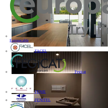
Europacable
FACEL
Fegicat
FENIE
FENITEL