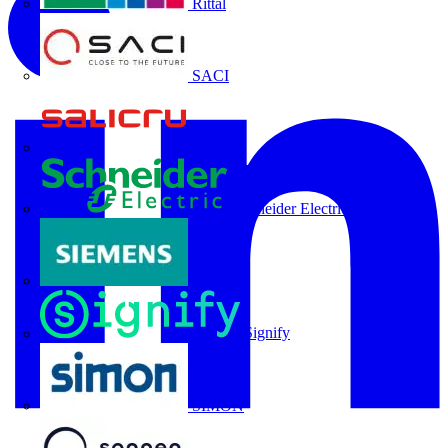
Rittal
SACI
Salicru
Schneider Electric
Siemens
Signify
SIMON