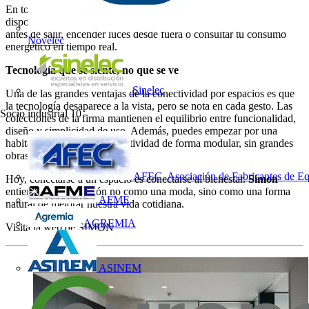
En toda la casa, controla persianas, iluminación, climatización y
dispositivos eléctricos desde un único punto. Puedes apagarlo todo
antes de salir, encender luces desde fuera o consultar tu consumo
Novelec
energético en tiempo real.
Tecnología que se siente, no que se ve
Sinelec
Una de las grandes ventajas de la conectividad por espacios es que
la tecnología desaparece a la vista, pero se nota en cada gesto. Las
Socio industrial
10
colecciones de la firma mantienen el equilibrio entre funcionalidad,
diseño y simplicidad de uso. Además, puedes empezar por una
habitación y escalar la conectividad de forma modular, sin grandes
obras ni complicaciones.
AFEC, Asociación de Fabricantes de Eq
Hoy, conectarse a un espacio es conectarse al bienestar.
Simon
entiende esta evolución no como una moda, sino como una forma
AFME
natural de mejorar nuestra vida cotidiana.
AGREMIA
Visita la web de SIMON
ASINEM