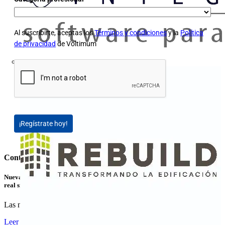
Al suscribirte, aceptas los
Términos y condiciones
y la
Política
de privacidad
de Voltimum
¡Regístrate hoy!
Contenidos relacionados
Nuevas variantes para la transmisión de energía y datos Ethernet en tiempo
real sin contacto
Las nuevas variantes de los acopladores NearFi de...
Leer más