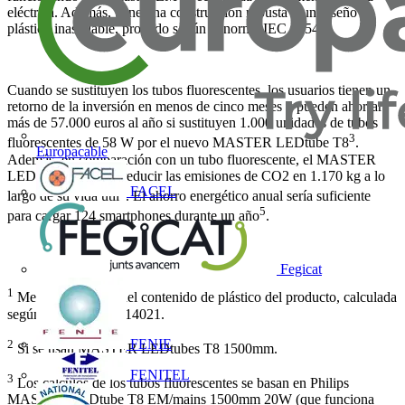
eléctrica. Además, tiene una construcción robusta y un diseño de
plástico inastillable, probado según la norma IEC 61549.
Cuando se sustituyen los tubos fluorescentes, los usuarios tienen un
retorno de la inversión en menos de cinco meses y pueden ahorrar
más de 57.000 euros al año si sustituyen 1.000 unidades de tubos
3
fluorescentes de 58 W por el nuevo MASTER LEDtube T8
.
Europacable
Además, en comparación con un tubo fluorescente, el MASTER
LEDtube T8 puede reducir las emisiones de CO2 en 1.170 kg a lo
FACEL
4
largo de su vida útil
. El ahorro energético anual sería suficiente
5
para cargar 124 smartphones durante un año
.
Fegicat
1
Media ponderada del contenido de plástico del producto, calculada
según la norma ISO 14021.
FENIE
2
Si se usan MASTER LEDtubes T8 1500mm.
FENITEL
3
Los cálculos de los tubos fluorescentes se basan en Philips
MASTER LEDtube T8 EM/mains 1500mm 20W (que funciona