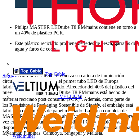
Philips MASTER LEDtube T8 EM/mains contiene en torno a
un 40% de plástico PCR.
Este plástico reciclado proviene de redes de pesca, garrafas de
agua y faros de coche.
Top Cable
Signify
(Euronext: LIGHT) refuerza su cartera de iluminación
circular con el lanzamiento del primer tubo LED de Europa
fabricado con plástico reciclado. Alrededor del 40% del plástico del
nuevo Philips MASTER LEDtube T8 EM/mains está hecho de
VELTIUM
1
material reciclado post-consumo (PCR)
. Además, como parte de
los Requisitos de Packaging Sostenible de Signify, el embalaje está
fabricado con un 80% de papel reciclado. La gama completa de
MASTER T8 EM/mains, que ahora ya está disponible por primera
vez en Europa, pasará a utilizar plásticos PCR y también estará
disponible en China, Indonesia, Vietnam, Laos, Brunéi, Tailandia,
Myanmar, Filipinas, Camboya, Singapur y Malasia.
Weidmüller