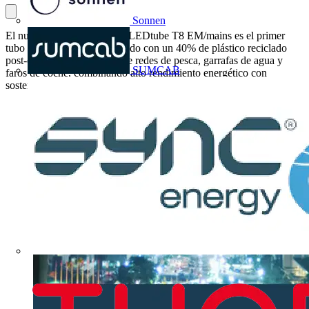
Sonnen
El nuevo Philips MASTER LEDtube T8 EM/mains es el primer
tubo LED de Europa fabricado con un 40% de plástico reciclado
post-consumo, procedente de redes de pesca, garrafas de agua y
SUMCAB
faros de coche, combinando alto rendimiento energético con
sostenibilidad real en cada instalación.