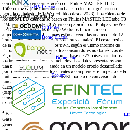
con red directa) en comparación con Philips MASTER TL-D
KNX España
1500mm 58W (que funciona con balasto electromagnético con
pérdida de balasto de 14W; prohibido desde 2023). Los cálculos de
Servicios para la industria
13
los tubos LED estándar se basan en Philips MASTER LEDtube T8
EM/mains 1500 mm de 20 W en comparación con Philips CorePro
CEDOM
LEDtube T8 EM/mains de 25,9 W (todos funcionan con
alimentación directa). Las luces están encendidas una media de 12
Domo Electra
horas al día, 365 días al año (4.380 horas anuales). El coste medio
de la energía es de 0,252 euros/kWh, según el último informe de
Eurostat, y está calculado para los consumidores no domésticos de
Europa, válido en H1 2023, sobre la base de 27 países, con todos
Domonetio
los impuestos y gravámenes incluidos. Los datos presentados son
una previsión ilustrativa basada en un modelo propio desarrollado
por Signify para ayudar a los clientes a comprender el impacto de la
Ecolum
iluminación en el medio ambiente. El modelo de conversión de
puntos de luz convencionales «Green Switch» de Signify utiliza
datos de numerosas fuentes, referencias y puntos de datos
(disponibles previa solicitud) para generar una visión simulada del
consumo energético de un mercado determinado, pero cuya
exactitud no puede verificarse.
4
Basado en el factor de emisión de 0,3 kg/kWh, media de Europa.
Efi
Gases de efecto invernadero emitidos por unidad de electricidad
generada, medidos en gramos equivalentes de CO₂ por kilovatio-
hora a partir de 2023 según Our World in Data.