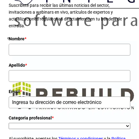
Suscríbete para recibir las últimas noticias del sector,
invitaciones a webinars en vivo, artículos de expertos y
actualizaciones regulatorias directamente en tu bandeja de
entrada.
Nombre
*
Apellido
*
Email
*
Categoria profesional
*
Al suscribirte, aceptas los
Términos y condiciones
y la
Política