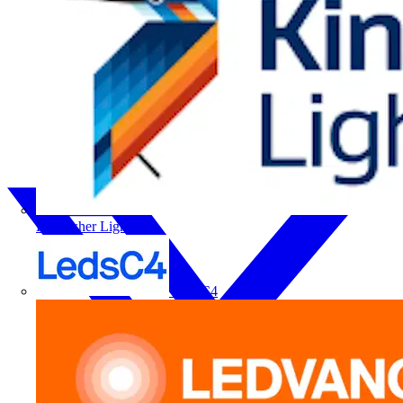
Kingfisher Lighting
LedsC4