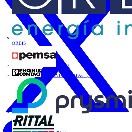
ORBIS
Pemsa
PHOENIX CONTACT, S.A.U.