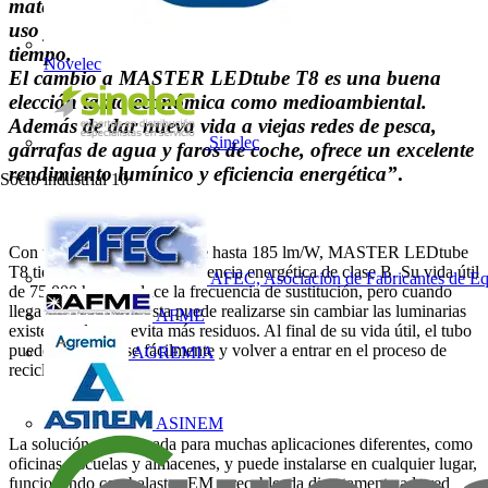
materiales – optimizaciones en eficiencia, facilidad de
uso y reducción del coste total de propiedad en el
tiempo.
Novelec
El cambio a MASTER LEDtube T8 es una buena
elección tanto económica como medioambiental.
Además de dar nueva vida a viejas redes de pesca,
Sinelec
garrafas de agua y faros de coche, ofrece un excelente
rendimiento lumínico y eficiencia energética”
.
Socio industrial
10
Con una eficacia lumínica de hasta 185 lm/W, MASTER LEDtube
T8 tiene una etiqueta de eficiencia energética de clase B. Su vida útil
AFEC, Asociación de Fabricantes de Eq
de 75.000 horas reduce la frecuencia de sustitución, pero cuando
llega ese momento, ésta puede realizarse sin cambiar las luminarias
AFME
existentes, lo que evita más residuos. Al final de su vida útil, el tubo
puede desmontarse fácilmente y volver a entrar en el proceso de
AGREMIA
reciclaje.
ASINEM
La solución es adecuada para muchas aplicaciones diferentes, como
oficinas, escuelas y almacenes, y puede instalarse en cualquier lugar,
funcionando con balastos EM o recableada directamente a la red