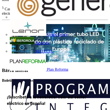
5
Cargar un teléfono una vez al día consume unos 0,15 kWh de
electricidad al mes y 1,83 kWh de electricidad al año.
Grupo Lenor
Iberdrola
MATELEC
Plan Reforma
Barra lateral
Boletín informativo
¡Suscríbete a la newsletter líder del sector
eléctrico en España!