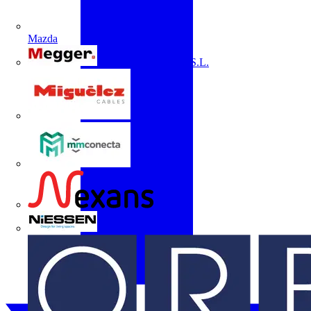
Mazda
Megger Instruments S.L.
Miguélez
mmconecta
Nexans
Niessen