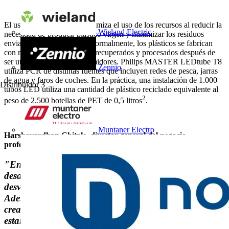
El uso de plásticos PCR optimiza el uso de los recursos al reducir la
Wieland Electric
necesidad de producir plástico virgen y minimizar los residuos
enviados a los vertederos. Normalmente, los plásticos se fabrican
con materiales que han sido recuperados y procesados después de
ser utilizados por los consumidores. Philips MASTER LEDtube T8
Zennio
utiliza PCR de distintas fuentes que incluyen redes de pesca, jarras
de agua y faros de coches. En la práctica, una instalación de 1.000
Distribuidor
3
tubos LED utiliza una cantidad de plástico reciclado equivalente al
2
peso de 2.500 botellas de PET de 0,5 litros
.
Muntaner Electro
Harshavardhan Chitale, director general del negocio
profesional de Signify, afirma:
"En Signify, situamos la circularidad en el centro del
desarrollo de nuestros productos, con la ambición de
desvincular el crecimiento del consumo de recursos.
Además de buscar la eficiencia energética y la
creación de productos eficientes con mayor vida útil,
estamos comprometidos con el uso de menos