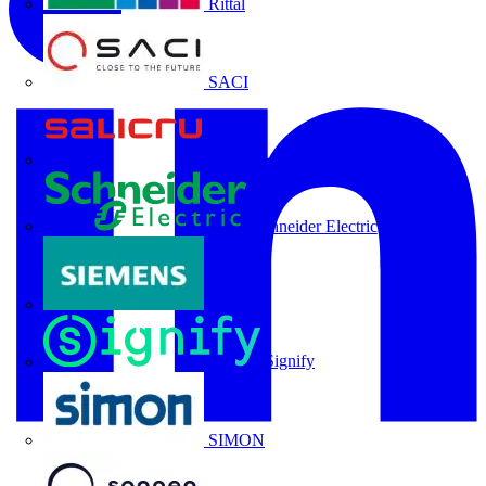
Rittal
SACI
Salicru
Schneider Electric
Siemens
Signify
SIMON