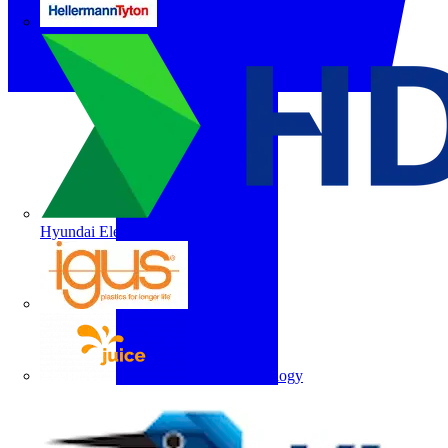
HellermannTyton
Hyundai Electric
igus
Juice Technology