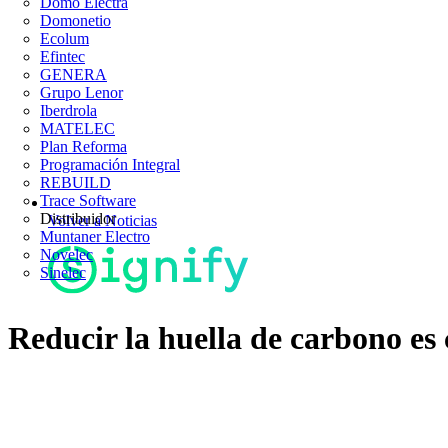
Domo Electra
Domonetio
Ecolum
Efintec
GENERA
Grupo Lenor
Iberdrola
MATELEC
Plan Reforma
Programación Integral
REBUILD
Trace Software
Distribuidor
Volver a Noticias
Muntaner Electro
Novelec
Sinelec
Reducir la huella de carbono es 