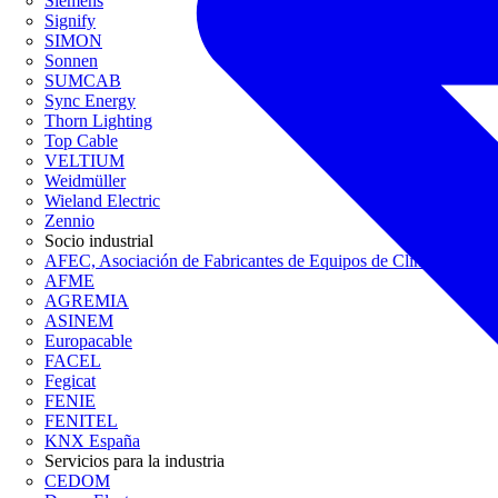
Siemens
Signify
SIMON
Sonnen
SUMCAB
Sync Energy
Thorn Lighting
Top Cable
VELTIUM
Weidmüller
Wieland Electric
Zennio
Socio industrial
AFEC, Asociación de Fabricantes de Equipos de Climatización
AFME
AGREMIA
ASINEM
Europacable
FACEL
Fegicat
FENIE
FENITEL
KNX España
Servicios para la industria
CEDOM