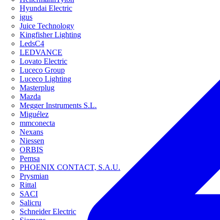
Hyundai Electric
igus
Juice Technology
Kingfisher Lighting
LedsC4
LEDVANCE
Lovato Electric
Luceco Group
Luceco Lighting
Masterplug
Mazda
Megger Instruments S.L.
Miguélez
mmconecta
Nexans
Niessen
ORBIS
Pemsa
PHOENIX CONTACT, S.A.U.
Prysmian
Rittal
SACI
Salicru
Schneider Electric