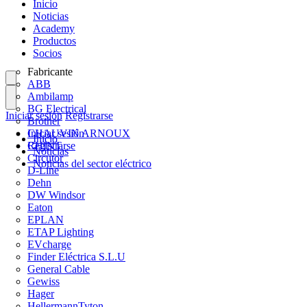
Inicio
Noticias
Academy
Productos
Socios
Fabricante
ABB
Ambilamp
BG Electrical
Iniciar sesión
Registrarse
Brother
CHAUVIN ARNOUX
Iniciar sesión
Inicio
CHINT
Registrarse
Noticias
Circutor
Noticias del sector eléctrico
D-Line
Dehn
DW Windsor
Eaton
EPLAN
ETAP Lighting
EVcharge
Finder Eléctrica S.L.U
General Cable
Gewiss
Hager
HellermannTyton