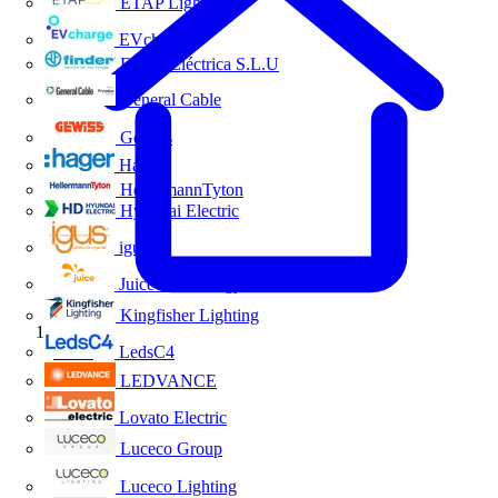
ETAP Lighting
EVcharge
Finder Eléctrica S.L.U
General Cable
Gewiss
Hager
HellermannTyton
Hyundai Electric
igus
Juice Technology
Kingfisher Lighting
Inicio
LedsC4
LEDVANCE
Lovato Electric
Luceco Group
Luceco Lighting