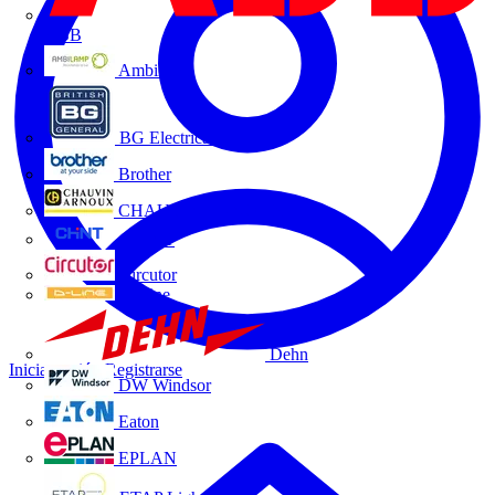
ABB
Ambilamp
BG Electrical
Brother
CHAUVIN ARNOUX
CHINT
Circutor
D-Line
Dehn
Iniciar sesión
Registrarse
DW Windsor
Eaton
EPLAN