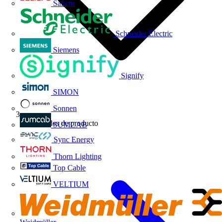
Salicru
Schneider Electric
Siemens
Signify
SIMON
Sonnen
Novedades de producto
SUMCAB
Sync Energy
Thorn Lighting
Top Cable
VELTIUM