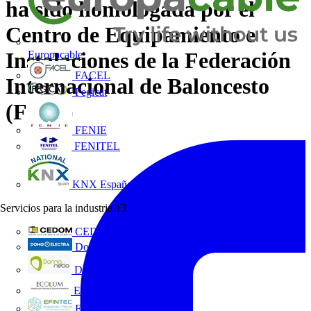
ha sido homologada por el
Centro de Equipamiento e
Instalaciones de la Federación
Europacable
FACEL
Internacional de Baloncesto
Fegicat
(FIBA)
FENIE
FENITEL
KNX España
Servicios para la industria
13
CEDOM
Domo Electra
Domonetio
Ecolum
Efintec