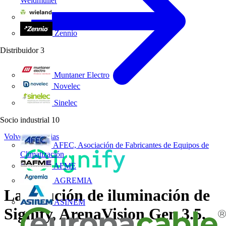
Weidmüller
Wieland Electric
Zennio
Distribuidor
3
Muntaner Electro
Novelec
Sinelec
Socio industrial
10
Volver a Noticias
AFEC, Asociación de Fabricantes de Equipos de
Climatización
AFME
AGREMIA
La solución de iluminación de
ASINEM
Signify, ArenaVision Gen 3.5,