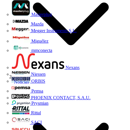
Masterplug
Mazda
Megger Instruments S.L.
Miguélez
mmconecta
Nexans
Niessen
ORBIS
Noticias
Pemsa
PHOENIX CONTACT, S.A.U.
Prysmian
Rittal
SACI