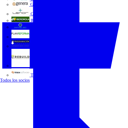
GENERA
Grupo Lenor
Iberdrola
MATELEC
Plan Reforma
Programación Integral
REBUILD
Trace Software
Todos los socios