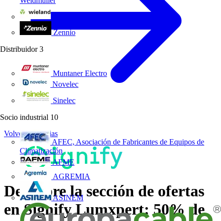
Weidmüller
Wieland Electric
Zennio
Distribuidor
3
Muntaner Electro
Novelec
Sinelec
Socio industrial
10
Volver a Noticias
AFEC, Asociación de Fabricantes de Equipos de
Climatización
AFME
AGREMIA
Descubre la sección de ofertas
ASINEM
en Signify Lumxpert: 50% de