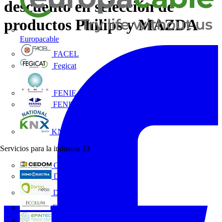
descuento en selección de
productos Philips y MAZDA
Europacable
FACEL
Fegicat
FENIE
FENITEL
KNX España
Servicios para la industria
13
CEDOM
Domo Electra
Domonetio
Ecolum
Efintec