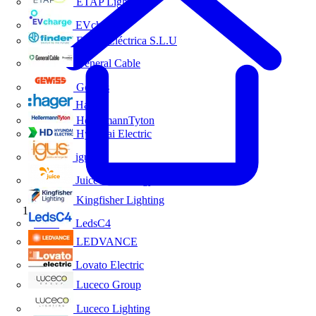
ETAP Lighting
EVcharge
Finder Eléctrica S.L.U
General Cable
Gewiss
Hager
HellermannTyton
Hyundai Electric
igus
Juice Technology
Kingfisher Lighting
Inicio
LedsC4
LEDVANCE
Lovato Electric
Luceco Group
Luceco Lighting