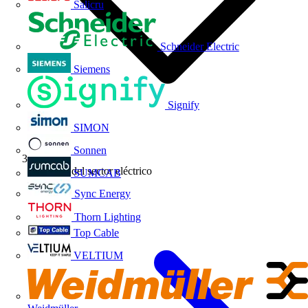
Salicru
Schneider Electric
Siemens
Signify
SIMON
Sonnen
Noticias del sector eléctrico
SUMCAB
Sync Energy
Thorn Lighting
Top Cable
VELTIUM