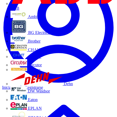
ABB
Ambilamp
BG Electrical
Brother
CHAUVIN ARNOUX
CHINT
Circutor
D-Line
Dehn
Iniciar sesión
Registrarse
DW Windsor
Eaton
EPLAN