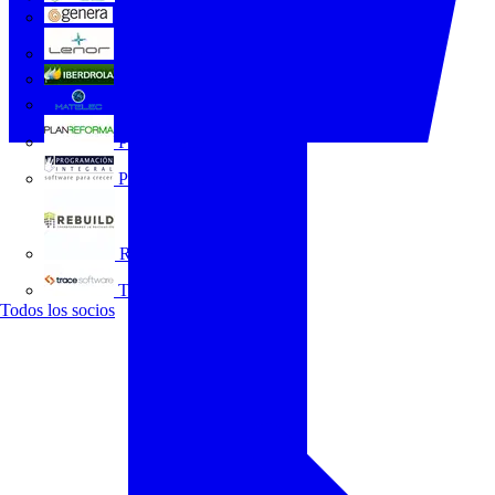
GENERA
Grupo Lenor
Iberdrola
MATELEC
Plan Reforma
Programación Integral
REBUILD
Trace Software
Todos los socios