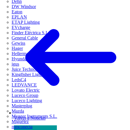
Dehn
DW Windsor
Eaton
EPLAN
ETAP Lighting
EVcharge
Finder Eléctrica S.L.U
General Cable
Gewiss
Hager
HellermannTyton
Hyundai Electric
igus
Juice Technology
Kingfisher Lighting
LedsC4
LEDVANCE
Lovato Electric
Luceco Group
Luceco Lighting
Masterplug
Mazda
Megger Instruments S.L.
Volver a Noticias
Miguélez
mmconecta