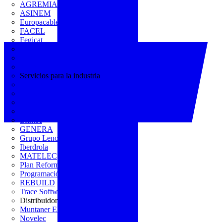
AGREMIA
ASINEM
Europacable
FACEL
Fegicat
FENIE
FENITEL
KNX España
Servicios para la industria
CEDOM
Domo Electra
Domonetio
Ecolum
Efintec
GENERA
Grupo Lenor
Iberdrola
MATELEC
Plan Reforma
Programación Integral
REBUILD
Trace Software
Distribuidor
Muntaner Electro
Novelec