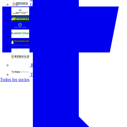
GENERA
Grupo Lenor
Iberdrola
MATELEC
Plan Reforma
Programación Integral
REBUILD
Trace Software
Todos los socios