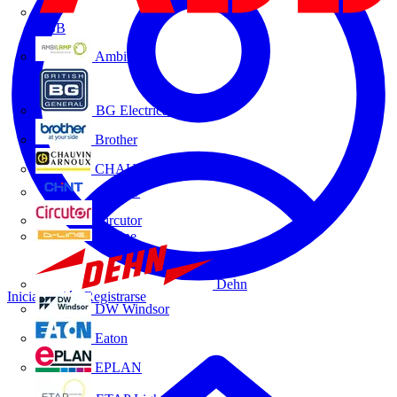
ABB
Ambilamp
BG Electrical
Brother
CHAUVIN ARNOUX
CHINT
Circutor
D-Line
Dehn
Iniciar sesión
Registrarse
DW Windsor
Eaton
EPLAN