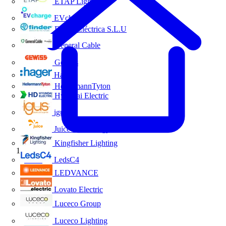
ETAP Lighting
EVcharge
Finder Eléctrica S.L.U
General Cable
Gewiss
Hager
HellermannTyton
Hyundai Electric
igus
Juice Technology
Kingfisher Lighting
Inicio
LedsC4
LEDVANCE
Lovato Electric
Luceco Group
Luceco Lighting