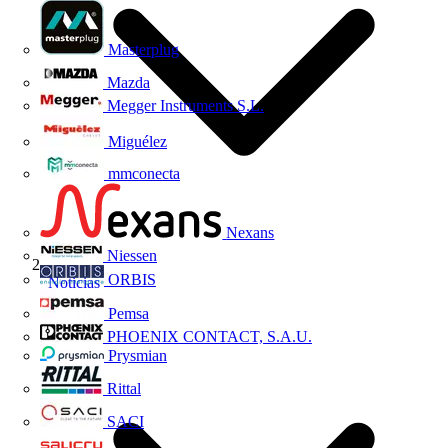
Masterplug
Mazda
Megger Instruments S.L.
Miguélez
mmconecta
Nexans
Niessen
ORBIS
Noticias
Pemsa
PHOENIX CONTACT, S.A.U.
Prysmian
Rittal
SACI