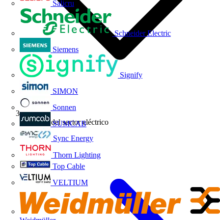
Salicru
Schneider Electric
Siemens
Signify
SIMON
Sonnen
Noticias del sector eléctrico
SUMCAB
Sync Energy
Thorn Lighting
Top Cable
VELTIUM