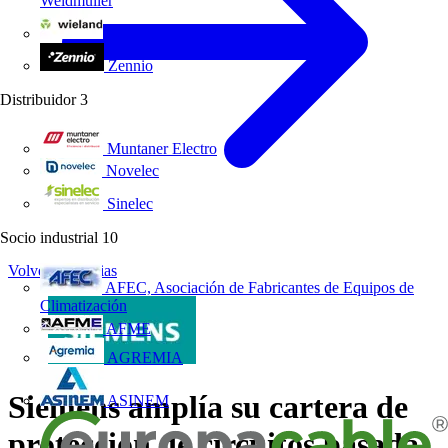
Weidmüller
Wieland Electric
Zennio
Distribuidor
3
Muntaner Electro
Novelec
Sinelec
Socio industrial
10
Volver a Noticias
AFEC, Asociación de Fabricantes de Equipos de
Climatización
AFME
AGREMIA
Siemens amplía su cartera de
ASINEM
protección de circuitos basada