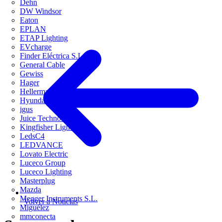
Dehn
DW Windsor
Eaton
EPLAN
ETAP Lighting
EVcharge
Finder Eléctrica S.L.U
General Cable
Gewiss
Hager
HellermannTyton
Hyundai Electric
igus
Juice Technology
Kingfisher Lighting
LedsC4
LEDVANCE
Lovato Electric
Luceco Group
Luceco Lighting
Masterplug
Mazda
Megger Instruments S.L.
Volver a Noticias
Miguélez
mmconecta