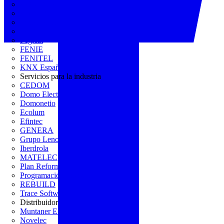
AGREMIA
ASINEM
Europacable
FACEL
Fegicat
FENIE
FENITEL
KNX España
Servicios para la industria
CEDOM
Domo Electra
Domonetio
Ecolum
Efintec
GENERA
Grupo Lenor
Iberdrola
MATELEC
Plan Reforma
Programación Integral
REBUILD
Trace Software
Distribuidor
Muntaner Electro
Novelec