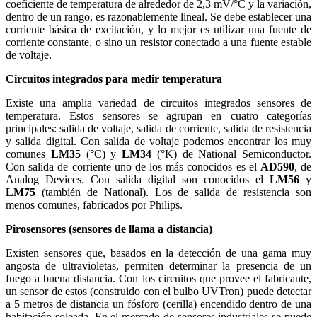
coeficiente de temperatura de alrededor de 2,3 mV/°C y la variación,
dentro de un rango, es razonablemente lineal. Se debe establecer una
corriente básica de excitación, y lo mejor es utilizar una fuente de
corriente constante, o sino un resistor conectado a una fuente estable
de voltaje.
Circuitos integrados para medir temperatura
Existe una amplia variedad de circuitos integrados sensores de
temperatura. Estos sensores se agrupan en cuatro categorías
principales: salida de voltaje, salida de corriente, salida de resistencia
y salida digital. Con salida de voltaje podemos encontrar los muy
comunes
LM35
(°C) y
LM34
(°K) de National Semiconductor.
Con salida de corriente uno de los más conocidos es el
AD590
, de
Analog Devices. Con salida digital son conocidos el
LM56
y
LM75
(también de National). Los de salida de resistencia son
menos comunes, fabricados por Philips.
Pirosensores (sensores de llama a distancia)
Existen sensores que, basados en la detección de una gama muy
angosta de ultravioletas, permiten determinar la presencia de un
fuego a buena distancia. Con los circuitos que provee el fabricante,
un sensor de estos (construido con el bulbo UVTron) puede detectar
a 5 metros de distancia un fósforo (cerilla) encendido dentro de una
habitación soleada. En el mercado de sensores industriales se puede