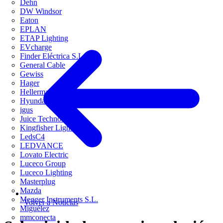
Dehn
DW Windsor
Eaton
EPLAN
ETAP Lighting
EVcharge
Finder Eléctrica S.L.U
General Cable
Gewiss
Hager
HellermannTyton
Hyundai Electric
igus
Juice Technology
Kingfisher Lighting
LedsC4
LEDVANCE
Lovato Electric
Luceco Group
Luceco Lighting
Masterplug
Mazda
Megger Instruments S.L.
Volver a Noticias
Miguélez
mmconecta