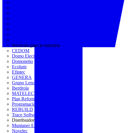
AGREMIA
ASINEM
Europacable
FACEL
Fegicat
FENIE
FENITEL
KNX España
Servicios para la industria
CEDOM
Domo Electra
Domonetio
Ecolum
Efintec
GENERA
Grupo Lenor
Iberdrola
MATELEC
Plan Reforma
Programación Integral
REBUILD
Trace Software
Distribuidor
Muntaner Electro
Novelec